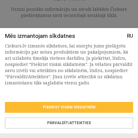
Uzzini jaunāko informāciju un atrodi labākos Čiekurs
piedāvājumus savā iecienītajā sociālajā tīklā.
Mēs izmantojam sīkdatnes
RU
Ciekurs.lv izmanto sīkdatnes, lai sniegtu jums pielāgotu
informāciju par mūsu produktiem un pakalpojumiem, kā
arī uzlabotu tīmekļa vietnes darbību. Ja piekrītat, lūdzu,
nospiediet “Piekrist visām sīkdatnēm”. Ja vēlaties pārvaldīt
savu izvēli vai atteikties no sīkdatnēm, lūdzu, nospiediet
“Pārvaldīt/Atteikties”. Jūsu izvēle attiecībā uz sīkdatņu
PIETEIKTIES MŪSU JAUNUMIEM
izmantošanu tiks saglabāta vienu gadu.
PIEKRIST VISĀM SĪKDATNĒM
Piekrītu personas
datu apstrādes noteikumiem
.
*
PĀRVALDĪT/ATTEIKTIES