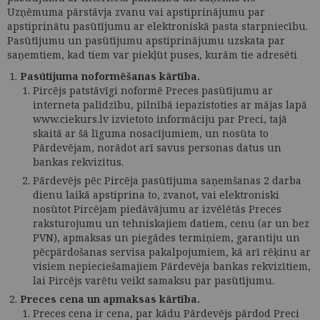
Uzņēmuma pārstāvja zvanu vai apstiprinājumu par
apstiprinātu pasūtījumu ar elektroniskā pasta starpniecību.
Pasūtījumu un pasūtījumu apstiprinājumu uzskata par
saņemtiem, kad tiem var piekļūt puses, kurām tie adresēti
Pasūtījuma noformēšanas kārtība.
Pircējs patstāvīgi noformē Preces pasūtījumu ar
interneta palīdzību, pilnībā iepazīstoties ar mājas lapā
www.ciekurs.lv izvietoto informāciju par Preci, tajā
skaitā ar šā līguma nosacījumiem, un nosūta to
Pārdevējam, norādot arī savus personas datus un
bankas rekvizītus.
Pārdevējs pēc Pircēja pasūtījuma saņemšanas 2 darba
dienu laikā apstiprina to, zvanot, vai elektroniski
nosūtot Pircējam piedāvājumu ar izvēlētās Preces
raksturojumu un tehniskajiem datiem, cenu (ar un bez
PVN), apmaksas un piegādes termiņiem, garantiju un
pēcpārdošanas servisa pakalpojumiem, kā arī rēķinu ar
visiem nepieciešamajiem Pārdevēja bankas rekvizītiem,
lai Pircējs varētu veikt samaksu par pasūtījumu.
Preces cena un apmaksas kārtība.
Preces cena ir cena, par kādu Pārdevējs pārdod Preci