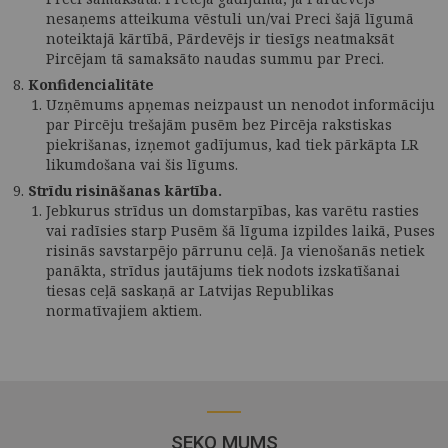
nesaņems atteikuma vēstuli un/vai Preci šajā līgumā
noteiktajā kārtībā, Pārdevējs ir tiesīgs neatmaksāt
Pircējam tā samaksāto naudas summu par Preci.
Konfidencialitāte
Uzņēmums apņemas neizpaust un nenodot informāciju
par Pircēju trešajām pusēm bez Pircēja rakstiskas
piekrišanas, izņemot gadījumus, kad tiek pārkāpta LR
likumdošana vai šis līgums.
Strīdu risināšanas kārtība.
Jebkurus strīdus un domstarpības, kas varētu rasties
vai radīsies starp Pusēm šā līguma izpildes laikā, Puses
risinās savstarpējo pārrunu ceļā. Ja vienošanās netiek
panākta, strīdus jautājums tiek nodots izskatīšanai
tiesas ceļā saskaņā ar Latvijas Republikas
normatīvajiem aktiem.
SEKO MUMS