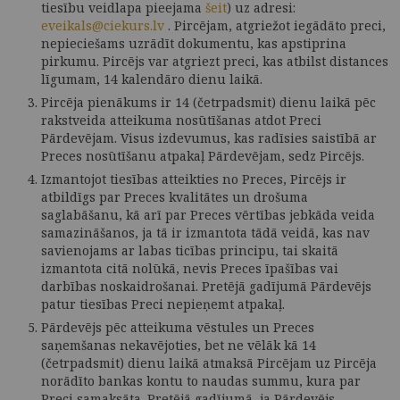
tiesību veidlapa pieejama
šeit
) uz adresi:
eveikals@ciekurs.lv
. Pircējam, atgriežot iegādāto preci,
nepieciešams uzrādīt dokumentu, kas apstiprina
pirkumu. Pircējs var atgriezt preci, kas atbilst distances
līgumam, 14 kalendāro dienu laikā.
Pircēja pienākums ir 14 (četrpadsmit) dienu laikā pēc
rakstveida atteikuma nosūtīšanas atdot Preci
Pārdevējam. Visus izdevumus, kas radīsies saistībā ar
Preces nosūtīšanu atpakaļ Pārdevējam, sedz Pircējs.
Izmantojot tiesības atteikties no Preces, Pircējs ir
atbildīgs par Preces kvalitātes un drošuma
saglabāšanu, kā arī par Preces vērtības jebkāda veida
samazināšanos, ja tā ir izmantota tādā veidā, kas nav
savienojams ar labas ticības principu, tai skaitā
izmantota citā nolūkā, nevis Preces īpašības vai
darbības noskaidrošanai. Pretējā gadījumā Pārdevējs
patur tiesības Preci nepieņemt atpakaļ.
Pārdevējs pēc atteikuma vēstules un Preces
saņemšanas nekavējoties, bet ne vēlāk kā 14
(četrpadsmit) dienu laikā atmaksā Pircējam uz Pircēja
norādīto bankas kontu to naudas summu, kura par
Preci samaksāta. Pretējā gadījumā, ja Pārdevējs