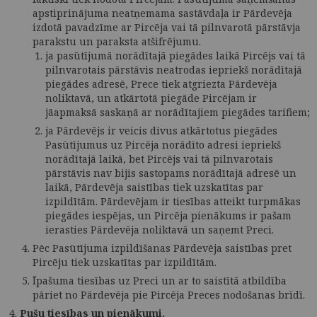
apstiprinājuma neatņemama sastāvdaļa ir Pārdevēja
izdotā pavadzīme ar Pircēja vai tā pilnvarotā pārstāvja
parakstu un paraksta atšifrējumu.
ja pasūtījumā norādītajā piegādes laikā Pircējs vai tā
pilnvarotais pārstāvis neatrodas iepriekš norādītajā
piegādes adresē, Prece tiek atgriezta Pārdevēja
noliktavā, un atkārtotā piegāde Pircējam ir
jāapmaksā saskaņā ar norādītajiem piegādes tarifiem;
ja Pārdevējs ir veicis divus atkārtotus piegādes
Pasūtījumus uz Pircēja norādīto adresi iepriekš
norādītajā laikā, bet Pircējs vai tā pilnvarotais
pārstāvis nav bijis sastopams norādītajā adresē un
laikā, Pārdevēja saistības tiek uzskatītas par
izpildītām. Pārdevējam ir tiesības atteikt turpmākas
piegādes iespējas, un Pircēja pienākums ir pašam
ierasties Pārdevēja noliktavā un saņemt Preci.
Pēc Pasūtījuma izpildīšanas Pārdevēja saistības pret
Pircēju tiek uzskatītas par izpildītām.
Īpašuma tiesības uz Preci un ar to saistītā atbildība
pāriet no Pārdevēja pie Pircēja Preces nodošanas brīdī.
Pušu tiesības un pienākumi.