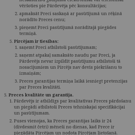
vēršoties pie Pārdevēja pēc konsultācijas;
apmaksāt Preci saskaņā ar pasūtījumā un rēķinā
norādīto Preces cenu;
pieņemt Preci pasūtījumā norādītajā piegādes
termiņā.
Pircējam ir tiesības:
saņemt Preci atbilstoši pasūtījumam;
saņemt atpakaļ samaksāto naudu par Preci, ja
Pārdevējs nevar izpildīt pasūtījumu atbilstoši tā
nosacījumiem un Pircējs nav devis piekrišanu to
izmaiņām;
Preces garantijas termiņa laikā iesniegt pretenzijas
par Preces kvalitāti.
Preces kvalitāte un garantija.
Pārdevējs ir atbildīgs par kvalitatīvas Preces pārdošanu
un piegādi atbilstoši Preces tehniskajai specifikācijai
un pasūtījumam.
Puses vienojas, ka Preces garantijas laiks ir 24
(divdesmit četri) mēneši no dienas, kad Prece ir
piegādāta Pircējam un nodota Pircējam lietošanā.