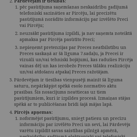
Pārdevējam ir tiesības:
pēc pasūtījuma saņemšanas neskaidrību gadījumā
telefoniski sazināties ar Pircēju, lai precizētu
pasūtījumā norādīto informāciju par izvēlēto Preci
vai Pircēju;
neuzsākt pasūtījuma izpildi, ja nav saņemta noteiktā
apmaksa par Pircēja pasūtīto Preci;
nepieņemt pretenzijas par Preces neatbilstību un
Preces saskaņā ar šā līguma 7.sadaļu, ja Precei ir
vizuāli un/vai tehniski bojājumi, kas radušies Pircēja
vainas dēļ un kas ierobežo Preces tālāku realizāciju
un/vai atdošanu atpakaļ Preces ražotājam.
Pārdevējam ir tiesības vienpusēji mainīt šā līguma
saturu, nepārkāpjot spēkā esošo normatīvo aktu
prasības. Šis nosacījums neattiecas uz tiem
pasūtījumiem, kuri ir izpildes procesā. Izmaiņas stājas
spēkā ar to publicēšanas brīdi šajā mājas lapā.
Pircējs apņemas:
noformējot pasūtījumu, sniegt patiesu un precīzu
informāciju par izvēlēto Preci un sevi, lai Pārdevējs
varētu izpildīt savas saistības pilnīgā apmērā,
neskaidrību gadījumā elektroniski vai telefoniski