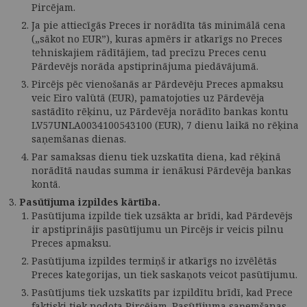
Pircējam.
Ja pie attiecīgās Preces ir norādīta tās minimālā cena
(„sākot no EUR”), kuras apmērs ir atkarīgs no Preces
tehniskajiem rādītājiem, tad precīzu Preces cenu
Pārdevējs norāda apstiprinājuma piedāvājumā.
Pircējs pēc vienošanās ar Pārdevēju Preces apmaksu
veic Eiro valūtā (EUR), pamatojoties uz Pārdevēja
sastādīto rēķinu, uz Pārdevēja norādīto bankas kontu
LV57UNLA0034100543100 (EUR), 7 dienu laikā no rēķina
saņemšanas dienas.
Par samaksas dienu tiek uzskatīta diena, kad rēķinā
norādītā naudas summa ir ienākusi Pārdevēja bankas
kontā.
Pasūtījuma izpildes kārtība.
Pasūtījuma izpilde tiek uzsākta ar brīdi, kad Pārdevējs
ir apstiprinājis pasūtījumu un Pircējs ir veicis pilnu
Preces apmaksu.
Pasūtījuma izpildes termiņš ir atkarīgs no izvēlētās
Preces kategorijas, un tiek saskaņots veicot pasūtījumu.
Pasūtījums tiek uzskatīts par izpildītu brīdī, kad Prece
faktiski tiek nodota Pircējam. Pasūtījuma saņemšanas