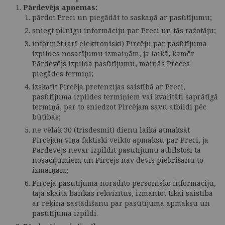
Pārdevējs apņemas:
pārdot Preci un piegādāt to saskaņā ar pasūtījumu;
sniegt pilnīgu informāciju par Preci un tās ražotāju;
informēt (arī elektroniski) Pircēju par pasūtījuma
izpildes nosacījumu izmaiņām, ja laikā, kamēr
Pārdevējs izpilda pasūtījumu, mainās Preces
piegādes termiņi;
izskatīt Pircēja pretenzijas saistībā ar Preci,
pasūtījuma izpildes termiņiem vai kvalitāti saprātīgā
termiņā, par to sniedzot Pircējam savu atbildi pēc
būtības;
ne vēlāk 30 (trīsdesmit) dienu laikā atmaksāt
Pircējam viņa faktiski veikto apmaksu par Preci, ja
Pārdevējs nevar izpildīt pasūtījumu atbilstoši tā
nosacījumiem un Pircējs nav devis piekrišanu to
izmaiņām;
Pircēja pasūtījumā norādīto personisko informāciju,
tajā skaitā bankas rekvizītus, izmantot tikai saistībā
ar rēķina sastādīšanu par pasūtījuma apmaksu un
pasūtījuma izpildi.