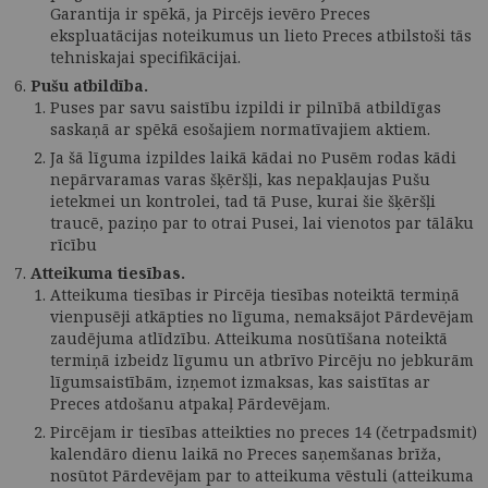
Garantija ir spēkā, ja Pircējs ievēro Preces
ekspluatācijas noteikumus un lieto Preces atbilstoši tās
tehniskajai specifikācijai.
Pušu atbildība.
Puses par savu saistību izpildi ir pilnībā atbildīgas
saskaņā ar spēkā esošajiem normatīvajiem aktiem.
Ja šā līguma izpildes laikā kādai no Pusēm rodas kādi
nepārvaramas varas šķēršļi, kas nepakļaujas Pušu
ietekmei un kontrolei, tad tā Puse, kurai šie šķēršļi
traucē, paziņo par to otrai Pusei, lai vienotos par tālāku
rīcību
Atteikuma tiesības.
Atteikuma tiesības ir Pircēja tiesības noteiktā termiņā
vienpusēji atkāpties no līguma, nemaksājot Pārdevējam
zaudējuma atlīdzību. Atteikuma nosūtīšana noteiktā
termiņā izbeidz līgumu un atbrīvo Pircēju no jebkurām
līgumsaistībām, izņemot izmaksas, kas saistītas ar
Preces atdošanu atpakaļ Pārdevējam.
Pircējam ir tiesības atteikties no preces 14 (četrpadsmit)
kalendāro dienu laikā no Preces saņemšanas brīža,
nosūtot Pārdevējam par to atteikuma vēstuli (atteikuma