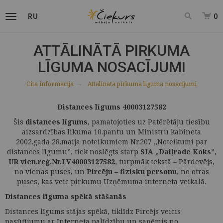
RU
0
ATTĀLINĀTĀ PIRKUMA
LĪGUMA NOSACĪJUMI
Cita informācija
Attālinātā pirkuma līguma nosacījumi
Distances līgums
40003127582
Šis
distances līgums
, pamatojoties uz Patērētāju tiesību
aizsardzības likuma 10.pantu un Ministru kabineta
2002.gada 28.maija noteikumiem Nr.207 „Noteikumi par
distances līgumu”, tiek noslēgts starp
SIA „Daiļrade Koks”,
UR vien.reģ.Nr.LV40003127582
, turpmāk tekstā – Pārdevējs,
no vienas puses, un
Pircēju – fizisku personu
, no otras
puses, kas veic pirkumu Uzņēmuma interneta veikalā.
Distances līguma spēkā stāšanās
Distances līgums stājas spēkā, tiklīdz Pircējs veicis
pasūtījumu ar Interneta palīdzību un saņēmis no