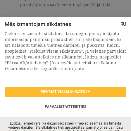
piedāvājumus savā iecienītajā sociālajā tīklā.
Mēs izmantojam sīkdatnes
RU
Ciekurs.lv izmanto sīkdatnes, lai sniegtu jums pielāgotu
informāciju par mūsu produktiem un pakalpojumiem, kā
arī uzlabotu tīmekļa vietnes darbību. Ja piekrītat, lūdzu,
nospiediet “Piekrist visām sīkdatnēm”. Ja vēlaties pārvaldīt
savu izvēli vai atteikties no sīkdatnēm, lūdzu, nospiediet
“Pārvaldīt/Atteikties”. Jūsu izvēle attiecībā uz sīkdatņu
PIETEIKTIES MŪSU JAUNUMIEM
izmantošanu tiks saglabāta vienu gadu.
PIEKRIST VISĀM SĪKDATNĒM
Piekrītu personas
datu apstrādes noteikumiem
.
*
PĀRVALDĪT/ATTEIKTIES
Lūdzu, ņemiet vērā, ka dažas sīkdatnes ir nepieciešamas šīs tīmekļa
vietnes darbībai. Šīs sīkdatnes tiek apstrādātas, pamatojoties uz mūsu