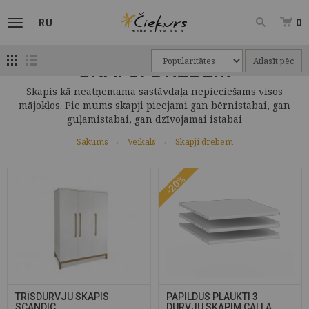
RU
0
Atlasīt pēc
SKAPJI DRĒBĒM
Skapis kā neatņemama sastāvdaļa nepieciešams visos
mājokļos. Pie mums skapji pieejami gan bērnistabai, gan
guļamistabai, gan dzīvojamai istabai
Sākums
Veikals
Skapji drēbēm
-20%
TRĪSDURVJU SKAPIS
PAPILDUS PLAUKTI 3
SCANDIC
DURVJU SKAPIM CALLA