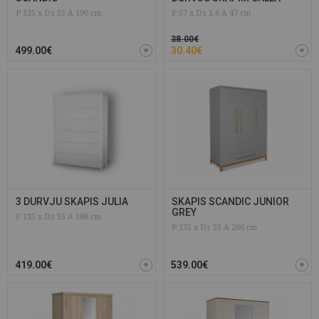
P 135 x Dz 55 A 190 cm
P 57 x Dz 1.6 A 47 cm
38.00€
499.00€
30.40€
3 DURVJU SKAPIS JULIA
SKAPIS SCANDIC JUNIOR
GREY
P 135 x Dz 55 A 188 cm
P 135 x Dz 55 A 206 cm
419.00€
539.00€