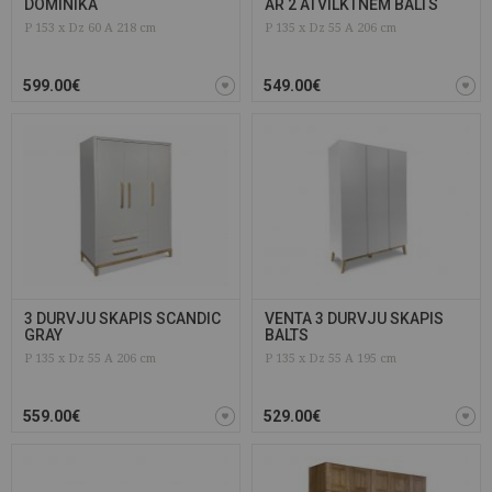
DOMINIKA
AR 2 ATVILKTNĒM BALTS
P 153 x Dz 60 A 218 cm
P 135 x Dz 55 A 206 cm
599.00€
549.00€
3 DURVJU SKAPIS SCANDIC
VENTA 3 DURVJU SKAPIS
GRAY
BALTS
P 135 x Dz 55 A 206 cm
P 135 x Dz 55 A 195 cm
559.00€
529.00€