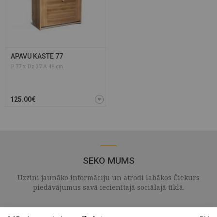
APAVU KASTE 77
P 77 x Dz 37 A 48 cm
125.00€
SEKO MUMS
Uzzini jaunāko informāciju un atrodi labākos Čiekurs
piedāvājumus savā iecienītajā sociālajā tīklā.