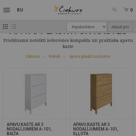
RU
0
Atlasīt pēc
APAVU PLAUKTI UN KASTES
Priekšnamā noteikti iederēsies kompakta un praktiska apavu
kaste
Sākums
Veikals
Apavu plaukti un kastes
APAVU KASTE AR 3
APAVU KASTE AR 3
NODALĪJUMIEM A-101,
NODALĪJUMIEM A-101,
BALTA
EĻĻOTA