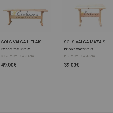
SOLS VALGA LIELAIS
SOLS VALGA MAZAIS
Priedes masīvkoks
Priedes masīvkoks
P 120 x Dz 32 A 40 cm
P 60 x Dz 32 A 44 cm
49.00€
39.00€
ĀTRAIS SKATS
SAGLABĀT
ĀTRAIS SKATS
SAGLABĀT