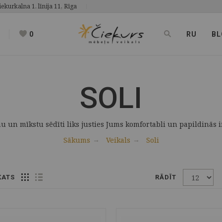
iekurkalna 1. līnija 11, Rīga
0
RU
BL
SOLI
mu un mīkstu sēdīti liks justies Jums komfortabli un papildinās in
Sākums
Veikals
Soli
KATS
RĀDĪT