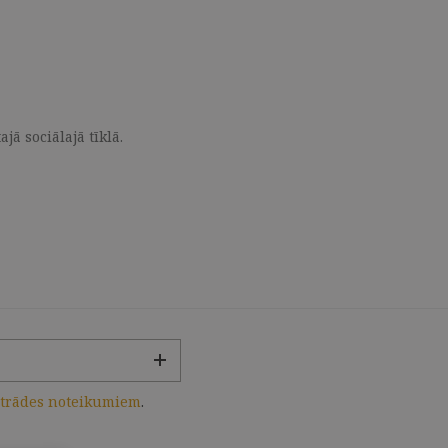
ā sociālajā tīklā.
strādes noteikumiem
.