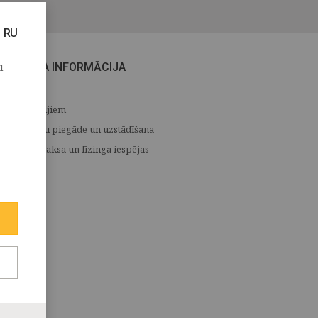
RU
u
CITA INFORMĀCIJA
Medijiem
Preču piegāde un uzstādīšana
Apmaksa un līzinga iespējas