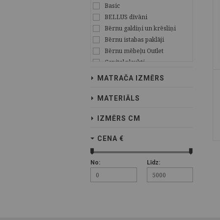
Basic
BELLUS dīvāni
Bērnu galdiņi un krēsliņi
Bērnu istabas paklāji
Bērnu mēbeļu Outlet
Capital plaukti
CLIFF OZOLS
MATRAČA IZMĒRS
CLIFF PRIEDE
Ekspozīcijas modeļu
MATERIĀLS
izpārdošana!
ELF
IZMĒRS CM
Gemega
Interjera aksesuāri
CENA €
Isolde
Julia
No:
Līdz:
Justs
Kolekcija Dominika
Kolekcija Evo
Kolekcija Ruben
Laima