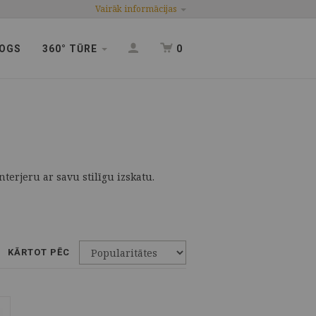
Vairāk informācijas
OGS
360° TŪRE
0
terjeru ar savu stilīgu izskatu.
KĀRTOT PĒC