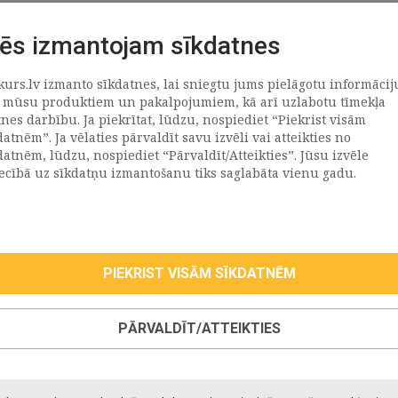
ēs izmantojam sīkdatnes
kurs.lv izmanto sīkdatnes, lai sniegtu jums pielāgotu informācij
ATRAČI
PAR MUMS
 mūsu produktiem un pakalpojumiem, kā arī uzlabotu tīmekļa
tnes darbību. Ja piekrītat, lūdzu, nospiediet “Piekrist visām
datnēm”. Ja vēlaties pārvaldīt savu izvēli vai atteikties no
llus
Uzņēmums
datnēm, lūdzu, nospiediet “Pārvaldīt/Atteikties”. Jūsu izvēle
Vēsture
iecībā uz sīkdatņu izmantošanu tiks saglabāta vienu gadu.
emega
Kontakti
TR
Rekvizīti
tvija
lija
PIEKRIST VISĀM SĪKDATNĒM
eepwell (Hilding Anders)
roma
PĀRVALDĪT/ATTEIKTIES
oll
taniks
ppy Kids