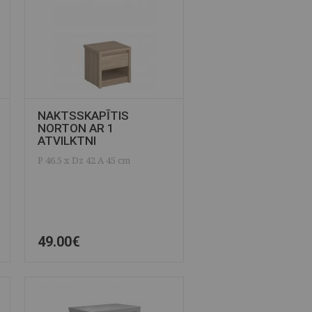
NAKTSSKAPĪTIS
NORTON AR 1
ATVILKTNI
P 46.5 x Dz 42 A 45 cm
49.00€
ĀTRAIS SKATS
SAGLABĀT