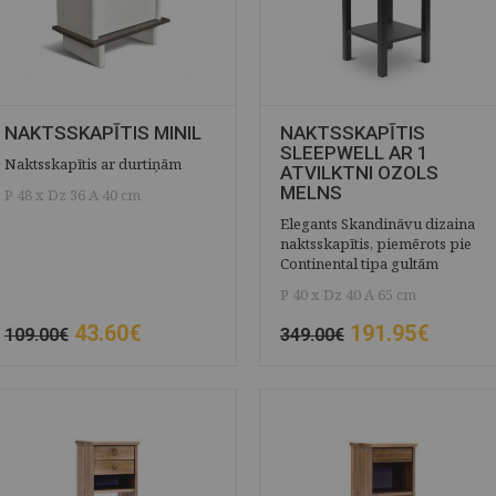
NAKTSSKAPĪTIS MINIL
NAKTSSKAPĪTIS
SLEEPWELL AR 1
Naktsskapītis ar durtiņām
ATVILKTNI OZOLS
MELNS
P 48 x Dz 36 A 40 cm
Elegants Skandināvu dizaina
naktsskapītis, piemērots pie
Continental tipa gultām
P 40 x Dz 40 A 65 cm
43.60€
191.95€
109.00€
349.00€
ĀTRAIS SKATS
SAGLABĀT
ĀTRAIS SKATS
SAGLABĀT