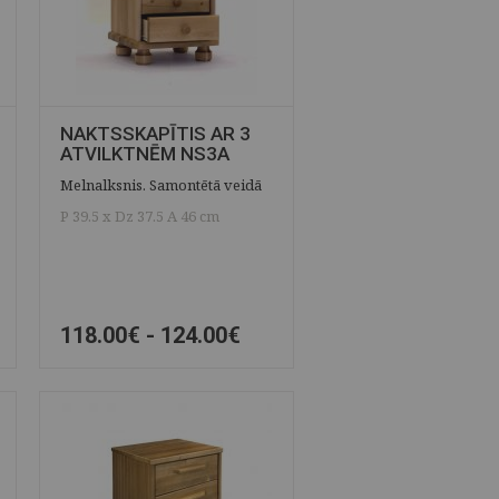
NAKTSSKAPĪTIS AR 3
ATVILKTNĒM NS3A
Melnalksnis. Samontētā veidā
P 39.5 x Dz 37.5 A 46 cm
118.00€ -
124.00€
ĀTRAIS SKATS
SAGLABĀT