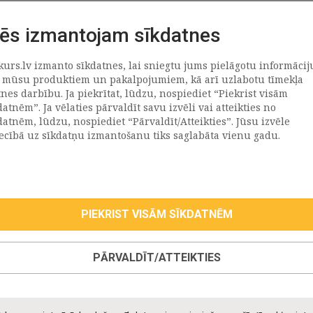
ēs izmantojam sīkdatnes
kurs.lv izmanto sīkdatnes, lai sniegtu jums pielāgotu informācij
ATRAČI
PAR MUMS
 mūsu produktiem un pakalpojumiem, kā arī uzlabotu tīmekļa
tnes darbību. Ja piekrītat, lūdzu, nospiediet “Piekrist visām
datnēm”. Ja vēlaties pārvaldīt savu izvēli vai atteikties no
llus
Uzņēmums
datnēm, lūdzu, nospiediet “Pārvaldīt/Atteikties”. Jūsu izvēle
Vēsture
iecībā uz sīkdatņu izmantošanu tiks saglabāta vienu gadu.
emega
Kontakti
TR
Rekvizīti
tvija
lija
PIEKRIST VISĀM SĪKDATNĒM
eepwell (Hilding Anders)
roma
PĀRVALDĪT/ATTEIKTIES
oll
taniks
ppy Kids