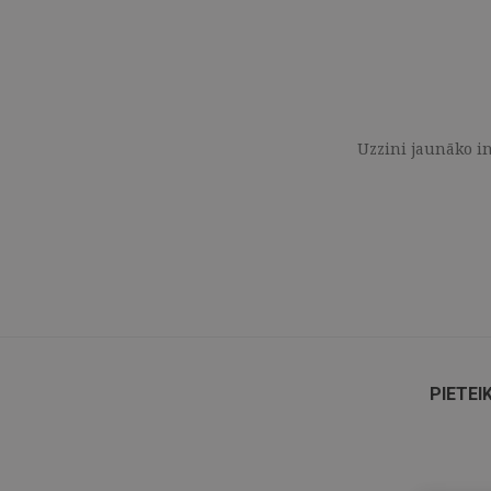
Uzzini jaunāko in
PIETEI