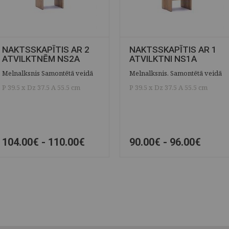
NAKTSSKAPĪTIS AR 2
NAKTSSKAPĪTIS AR 1
ATVILKTNĒM NS2A
ATVILKTNI NS1A
Melnalksnis Samontētā veidā
Melnalksnis. Samontētā veidā
P 39.5 x Dz 37.5 A 55.5 cm
P 39.5 x Dz 37.5 A 55.5 cm
104.00€ -
110.00€
90.00€ -
96.00€
ĀTRAIS SKATS
SAGLABĀT
ĀTRAIS SKATS
SAGLABĀT