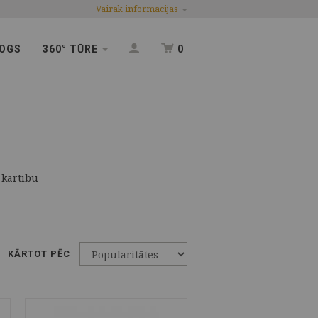
Vairāk informācijas
OGS
360° TŪRE
0
 kārtību
KĀRTOT PĒC