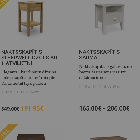
-45%
NAKTSSKAPĪTIS
NAKTSSKAPĪTIS
SLEEPWELL OZOLS AR
SARMA
1 ATVILKTNI
Naktsskapītis izgatavots no
Elegants Skandināvu dizaina
bērza, iespējams pasūtīt
naktsskapītis, piemērots pie
dažādos toņos
Continental tipa gultām
P 48 x Dz 41.50 A 52 cm
P 40 x Dz 40 A 65 cm
191.95€
165.00€ -
206.00€
349.00€
ĀTRAIS SKATS
SAGLABĀT
ĀTRAIS SKATS
SAGLABĀT
-10%