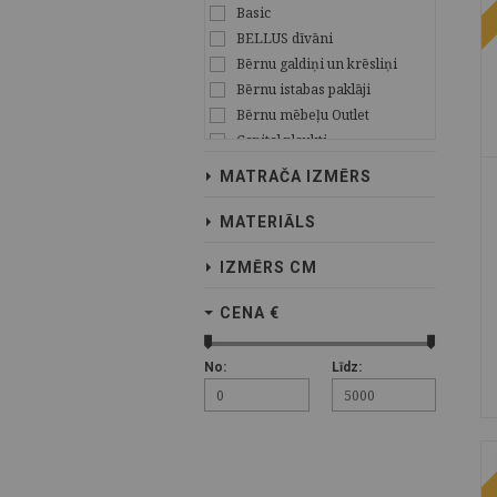
Basic
BELLUS dīvāni
Bērnu galdiņi un krēsliņi
Bērnu istabas paklāji
Bērnu mēbeļu Outlet
Capital plaukti
CLIFF OZOLS
MATRAČA IZMĒRS
CLIFF PRIEDE
Ekspozīcijas modeļu
MATERIĀLS
izpārdošana!
ELF
IZMĒRS CM
Gemega
Interjera aksesuāri
CENA €
Isolde
Julia
No:
Līdz:
Justs
Kolekcija Dominika
Kolekcija Evo
Kolekcija Ruben
Laima