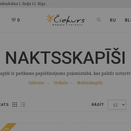
iekurkalna 1. līnija 11, Rīga
0
RU
BL
NAKTSSKAPĪŠI
apīši ir patīkams papildinājums guļamistabā, kas palīdz uzturēt
Sākums
Veikals
Naktsskapīši
KATS
RĀDĪT