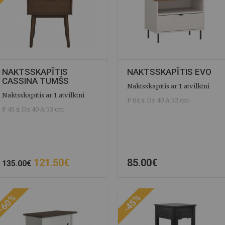
NAKTSSKAPĪTIS
NAKTSSKAPĪTIS EVO
CASSINA TUMŠS
Naktsskapītis ar 1 atvilktni
Naktsskapītis ar 1 atvilktni
P 64 x Dz 40 A 52 cm
P 45 x Dz 40 A 53 cm
121.50€
85.00€
135.00€
ĀTRAIS SKATS
SAGLABĀT
ĀTRAIS SKATS
SAGLABĀT
-60%
-45%