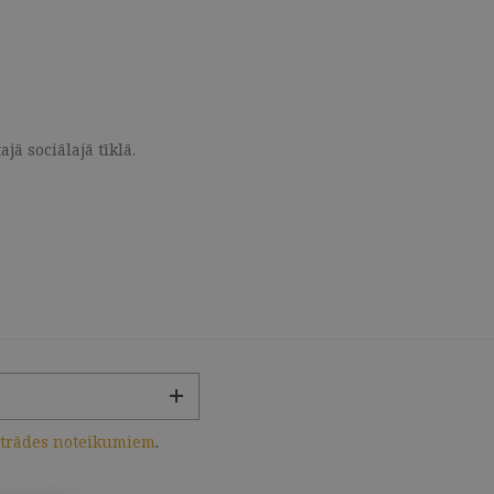
ā sociālajā tīklā.
strādes noteikumiem
.