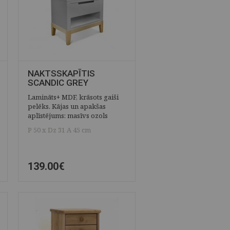
NAKTSSKAPĪTIS
SCANDIC GREY
Lamināts+ MDF, krāsots gaiši
pelēks. Kājas un apakšas
aplīstējums: masīvs ozols
P 50 x Dz 31 A 45 cm
139.00€
ĀTRAIS SKATS
SAGLABĀT