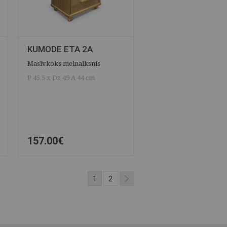
KUMODE ETA 2A
Masīvkoks melnalksnis
P 45.5 x Dz 49 A 44 cm
157.00€
ĀTRAIS SKATS
SAGLABĀT
1
2