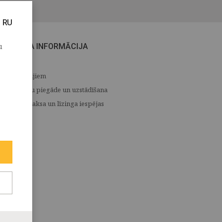
RU
u
CITA INFORMĀCIJA
Medijiem
Preču piegāde un uzstādīšana
Apmaksa un līzinga iespējas