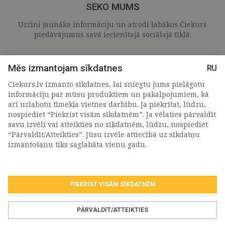
SEKO MUMS
Uzzini jaunāko informāciju un atrodi labākos Čiekurs
piedāvājumus savā iecienītajā sociālajā tīklā.
Mēs izmantojam sīkdatnes
RU
Ciekurs.lv izmanto sīkdatnes, lai sniegtu jums pielāgotu
informāciju par mūsu produktiem un pakalpojumiem, kā
arī uzlabotu tīmekļa vietnes darbību. Ja piekrītat, lūdzu,
nospiediet “Piekrist visām sīkdatnēm”. Ja vēlaties pārvaldīt
savu izvēli vai atteikties no sīkdatnēm, lūdzu, nospiediet
“Pārvaldīt/Atteikties”. Jūsu izvēle attiecībā uz sīkdatņu
PIETEIKTIES MŪSU JAUNUMIEM
izmantošanu tiks saglabāta vienu gadu.
PIEKRIST VISĀM SĪKDATNĒM
Piekrītu personas
datu apstrādes noteikumiem
.
*
PĀRVALDĪT/ATTEIKTIES