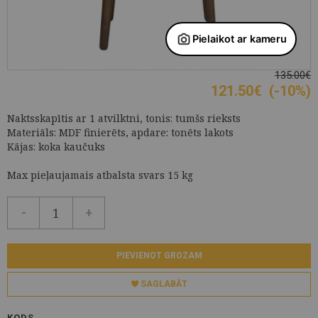
135.00€
121.50
€
(-10%)
Naktsskapītis ar 1 atvilktni, tonis: tumšs rieksts
Materiāls: MDF finierēts, apdare: tonēts lakots
Kājas: koka kaučuks
Max pieļaujamais atbalsta svars 15 kg
-
+
PIEVIENOT GROZAM
SAGLABĀT
KODS