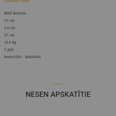
Daiļrade Koks
MDF krāsots
57 cm
1.6 cm
47 cm
12.6 kg
1 gab.
materiāls - lamināts
NESEN APSKATĪTIE