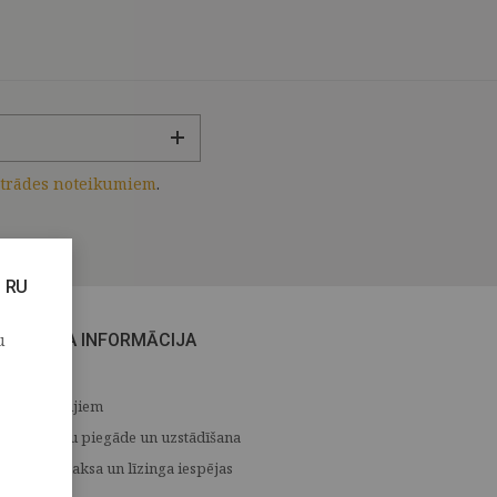
strādes noteikumiem
.
RU
u
CITA INFORMĀCIJA
Medijiem
Preču piegāde un uzstādīšana
Apmaksa un līzinga iespējas