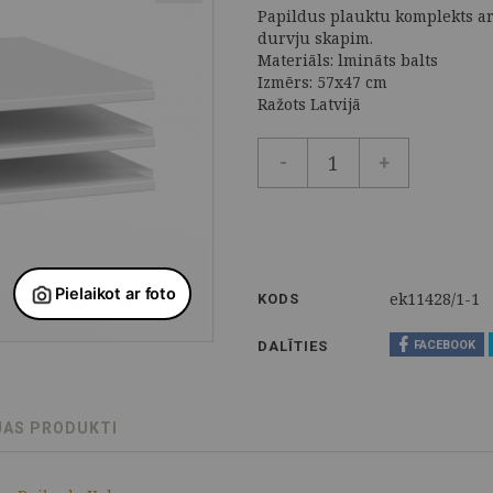
Papildus plauktu komplekts ar 
durvju skapim.
Materiāls: lmināts balts
Izmērs: 57x47 cm
Ražots Latvijā
-
+
ek11428/1-1
KODS
DALĪTIES
FACEBOOK
JAS PRODUKTI