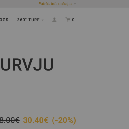
Vairāk informācijas
OGS
360° TŪRE
0
DURVJU
8.00€
30.40
€
(-20%)