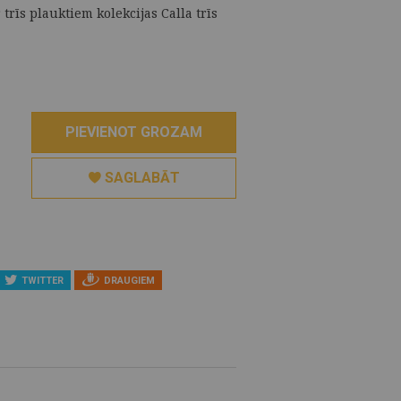
trīs plauktiem kolekcijas Calla trīs
PIEVIENOT GROZAM
SAGLABĀT
TWITTER
DRAUGIEM