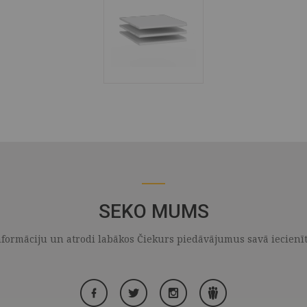
SEKO MUMS
formāciju un atrodi labākos Čiekurs piedāvājumus savā iecienītaj