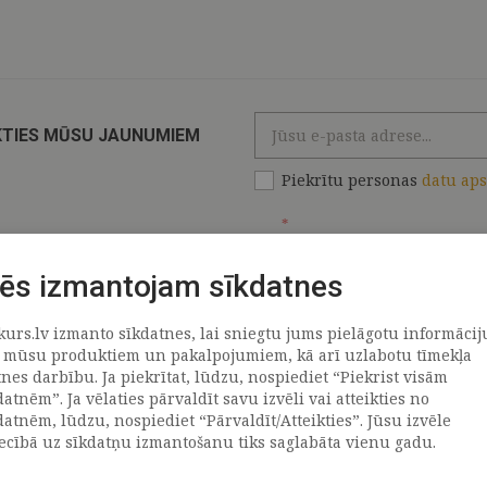
KTIES MŪSU JAUNUMIEM
Piekrītu personas
datu ap
*
ēs izmantojam sīkdatnes
kurs.lv izmanto sīkdatnes, lai sniegtu jums pielāgotu informācij
ATRAČI
PAR MUMS
 mūsu produktiem un pakalpojumiem, kā arī uzlabotu tīmekļa
tnes darbību. Ja piekrītat, lūdzu, nospiediet “Piekrist visām
datnēm”. Ja vēlaties pārvaldīt savu izvēli vai atteikties no
llus
Uzņēmums
datnēm, lūdzu, nospiediet “Pārvaldīt/Atteikties”. Jūsu izvēle
Vēsture
iecībā uz sīkdatņu izmantošanu tiks saglabāta vienu gadu.
emega
Kontakti