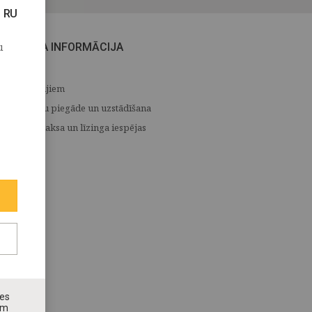
RU
u
CITA INFORMĀCIJA
Medijiem
Preču piegāde un uzstādīšana
Apmaksa un līzinga iespējas
nes
ām