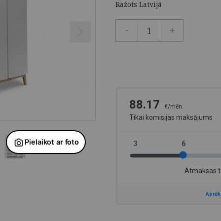
Ražots Latvijā
-
+