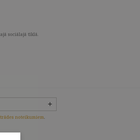
ā sociālajā tīklā.
strādes noteikumiem
.