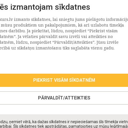
ēs izmantojam sīkdatnes
kurs.lv izmanto sīkdatnes, lai sniegtu jums pielāgotu informācij
ATRAČI
PAR MUMS
 mūsu produktiem un pakalpojumiem, kā arī uzlabotu tīmekļa
tnes darbību. Ja piekrītat, lūdzu, nospiediet “Piekrist visām
datnēm”. Ja vēlaties pārvaldīt savu izvēli vai atteikties no
llus
Uzņēmums
datnēm, lūdzu, nospiediet “Pārvaldīt/Atteikties”. Jūsu izvēle
Vēsture
iecībā uz sīkdatņu izmantošanu tiks saglabāta vienu gadu.
emega
Kontakti
TR
Rekvizīti
tvija
lija
PIEKRIST VISĀM SĪKDATNĒM
eepwell (Hilding Anders)
roma
PĀRVALDĪT/ATTEIKTIES
oll
taniks
ppy Kids
dzu, ņemiet vērā, ka dažas sīkdatnes ir nepieciešamas šīs tīmekļa viet
daiņu matrači
arbībai. Šīs sīkdatnes tiek apstrādātas, pamatojoties uz mūsu leģitīmaj