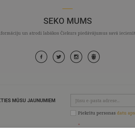
SEKO MUMS
formāciju un atrodi labākos Čiekurs piedāvājumus savā iecienītaj
KTIES MŪSU JAUNUMIEM
Piekrītu personas
datu ap
*