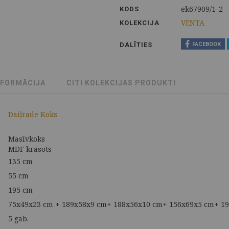
ek67909/1-2
KODS
VENTA
KOLEKCIJA
DALĪTIES
FACEBOOK
NFORMĀCIJA
CITI KOLEKCIJAS PRODUKTI
Daiļrade Koks
Masīvkoks
MDF krāsots
135 cm
55 cm
195 cm
75x49x23 cm + 189x58x9 cm+ 188x56x10 cm+ 156x69x5 cm+ 1
5 gab.