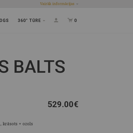
Vairāk informācijas
OGS
360° TŪRE
0
S BALTS
529.00
€
, krāsots + ozols