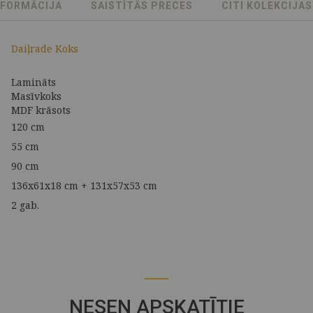
NFORMĀCIJA
SAISTĪTĀS PRECES
CITI KOLEKCIJA
Daiļrade Koks
Lamināts
Masīvkoks
MDF krāsots
120 cm
55 cm
90 cm
136x61x18 cm + 131x57x53 cm
2 gab.
NESEN APSKATĪTIE