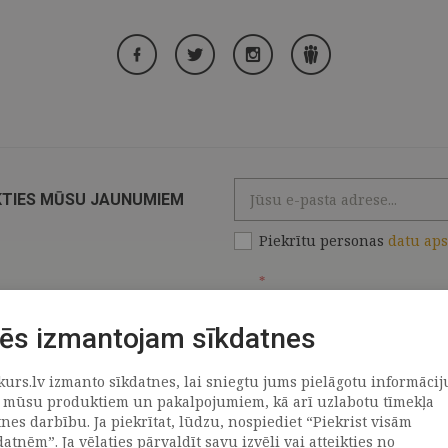
KTIES MŪSU JAUNUMIEM
Piekrītu personas
datu ap
*
ēs izmantojam sīkdatnes
kurs.lv izmanto sīkdatnes, lai sniegtu jums pielāgotu informācij
ATRAČI
PAR MUMS
 mūsu produktiem un pakalpojumiem, kā arī uzlabotu tīmekļa
tnes darbību. Ja piekrītat, lūdzu, nospiediet “Piekrist visām
datnēm”. Ja vēlaties pārvaldīt savu izvēli vai atteikties no
llus
Uzņēmums