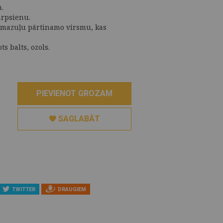
.
arpsienu.
 mazuļu pārtinamo virsmu, kas
s balts, ozols.
PIEVIENOT GROZAM
SAGLABĀT
TWITTER
DRAUGIEM