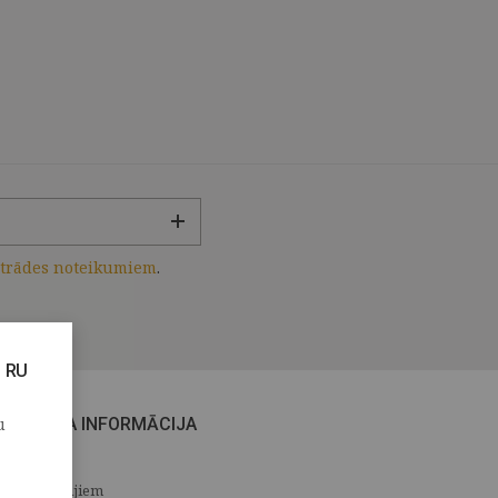
strādes noteikumiem
.
RU
u
CITA INFORMĀCIJA
Medijiem