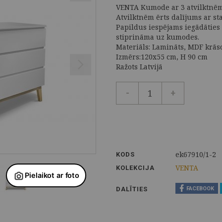
VENTA Kumode ar 3 atvilktnēm
Atvilktnēm ērts dalījums ar st
Papildus iespējams iegādāties
stiprināma uz kumodes.
Materiāls: Lamināts, MDF krāsot
Izmērs:120x55 cm, H 90 cm
Ražots Latvijā
-
+
ek67910/1-2
KODS
VENTA
KOLEKCIJA
DALĪTIES
FACEBOOK