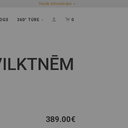
Vairāk informācijas
OGS
360° TŪRE
0
VILKTNĒM
389.00
€