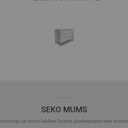
SEKO MUMS
formāciju un atrodi labākos Čiekurs piedāvājumus savā iecienītaj