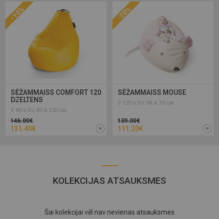
-10%
-20%
SĒŽAMMAISS COMFORT 120
SĒŽAMMAISS MOUSE
DZELTENS
P 120 x Dz 68 A 30 cm
P 80 x Dz 80 A 120 cm
146.00€
139.00€
131.40€
111.20€
KOLEKCIJAS ATSAUKSMES
Šai kolekcijai vēl nav nevienas atsauksmes