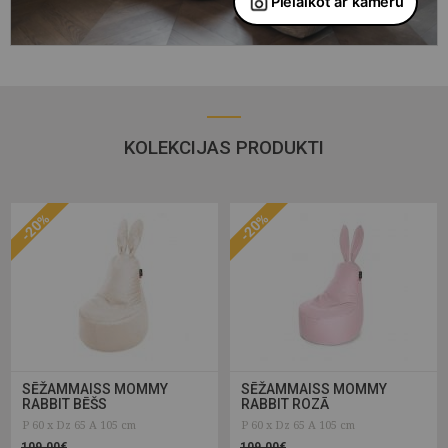
KOLEKCIJAS PRODUKTI
-20%
-20%
SĒŽAMMAISS MOMMY
SĒŽAMMAISS MOMMY
RABBIT BĒŠS
RABBIT ROZĀ
P 60 x Dz 65 A 105 cm
P 60 x Dz 65 A 105 cm
109.00€
109.00€