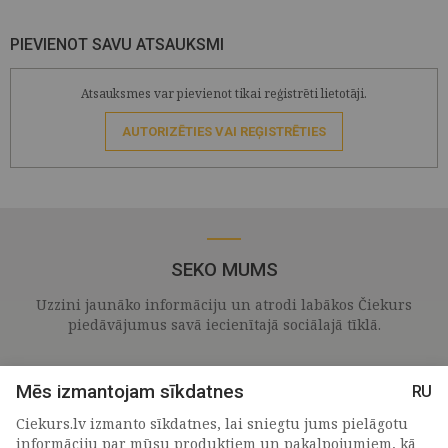
PIEVIENOT SAVU ATSAUKSMI
Atsauksmes var pievienot tikai reģistrēti lietotāji.
AUTORIZĒTIES VAI REĢISTRĒTIES
SEKO MUMS
Uzzini jaunāko informāciju un atrodi labākos Čiekurs
piedāvājumus savā iecienītajā sociālajā tīklā.
Mēs izmantojam sīkdatnes
RU
Ciekurs.lv izmanto sīkdatnes, lai sniegtu jums pielāgotu
informāciju par mūsu produktiem un pakalpojumiem, kā