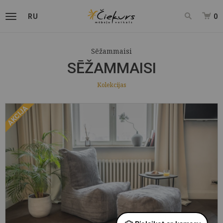
RU
0
Sēžammaisi
SĒŽAMMAISI
Kolekcijas
AKCIJA