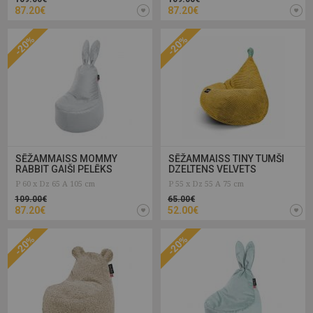
87.20€
87.20€
-20%
-20%
SĒŽAMMAISS MOMMY
SĒŽAMMAISS TINY TUMŠI
RABBIT GAIŠI PELĒKS
DZELTENS VELVETS
P 60 x Dz 65 A 105 cm
P 55 x Dz 55 A 75 cm
109.00€
65.00€
87.20€
52.00€
-20%
-20%