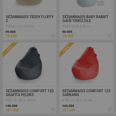
SĒŽAMMAISS TEDDY FLUFFY
SĒŽAMMAISS BABY RABBIT
2
GAIŠI TIRKĪZZILS
P 60 x Dz 55 A 50 cm
P 65 x Dz 60 A 80 cm
99.00€
90.00€
79.20€
72.00€
-10%
-10%
SĒŽAMMAISS COMFORT 120
SĒŽAMMAISS COMFORT 120
GRAFĪTA PELĒKS
SARKANS
P 80 x Dz 80 A 120 cm
P 80 x Dz 80 A 120 cm
146.00€
146.00€
131.40€
131.40€