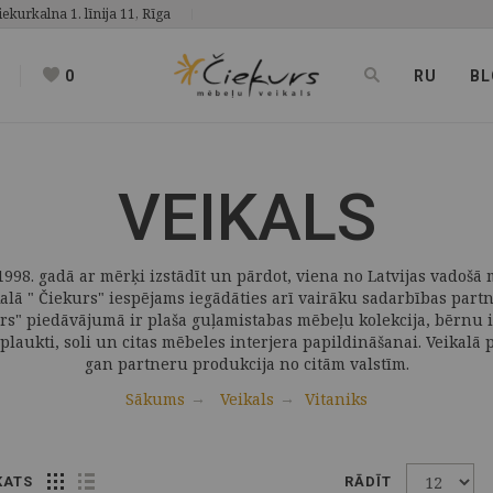
iekurkalna 1. līnija 11, Rīga
0
RU
BL
VEIKALS
998. gadā ar mērķi izstādīt un pārdot, viena no Latvijas vadošā 
kalā " Čiekurs" iespējams iegādāties arī vairāku sadarbības par
rs" piedāvājumā ir plaša guļamistabas mēbeļu kolekcija, bērnu i
plaukti, soli un citas mēbeles interjera papildināšanai. Veikalā
gan partneru produkcija no citām valstīm.
Sākums
Veikals
Vitaniks
KATS
RĀDĪT