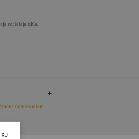
ā sociālajā tīklā.
strādes noteikumiem
.
RU