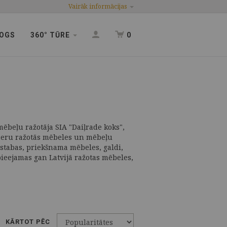
Vairāk informācijas
OGS
360° TŪRE
0
mēbeļu ražotāja SIA "Daiļrade koks",
tneru ražotās mēbeles un mēbeļu
stabas, priekšnama mēbeles, galdi,
 pieejamas gan Latvijā ražotas mēbeles,
KĀRTOT PĒC