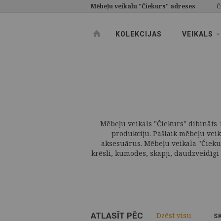
Mēbeļu veikalu "Čiekurs" adreses
Č
KOLEKCIJAS
VEIKALS
Mēbeļu veikals "Čiekurs" dibināts 1
produkciju. Pašlaik mēbeļu vei
aksesuārus. Mēbeļu veikala "Čieku
krēsli, kumodes, skapji, daudzveidīgi 
ATLASĪT PĒC
Dzēst visu
S