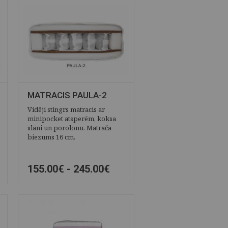
MATRACIS PAULA-2
Vidēji stingrs matracis ar
minipocket atsperēm, koksa
slāni un porolonu. Matrača
biezums 16 cm.
155.00€ -
245.00€
ĀTRAIS SKATS
SAGLABĀT