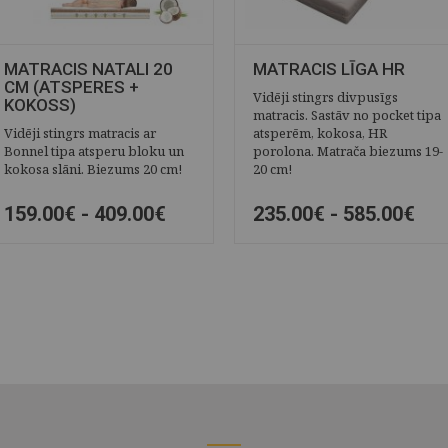
MATRACIS NATALI 20
MATRACIS LĪGA HR
CM (ATSPERES +
Vidēji stingrs divpusīgs
KOKOSS)
matracis. Sastāv no pocket tipa
Vidēji stingrs matracis ar
atsperēm, kokosa, HR
Bonnel tipa atsperu bloku un
porolona. Matrača biezums 19-
kokosa slāni. Biezums 20 cm!
20 cm!
159.00€ -
409.00€
235.00€ -
585.00€
ĀTRAIS SKATS
SAGLABĀT
ĀTRAIS SKATS
SAGLABĀT