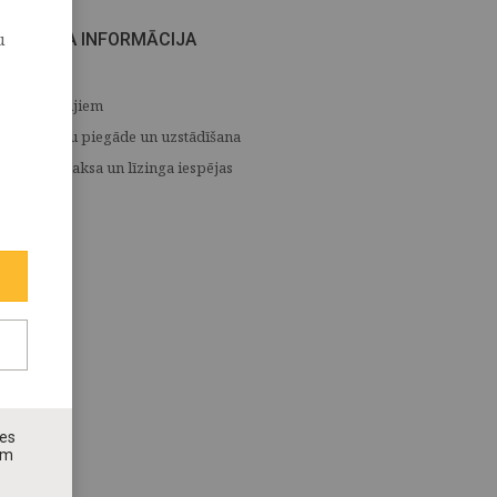
u
CITA INFORMĀCIJA
Medijiem
Preču piegāde un uzstādīšana
Apmaksa un līzinga iespējas
nes
ām