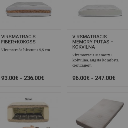
VIRSMATRACIS
VIRSMATRACIS
FIBER+KOKOSS
MEMORY PUTAS +
KOKVILNA
Virsmatrača biezums 5,5 cm
Virsmatracis Memory +
kokvilna, augsta komforta
cienītājiem
93.00€ -
236.00€
96.00€ -
247.00€
ĀTRAIS SKATS
SAGLABĀT
ĀTRAIS SKATS
SAGLABĀT