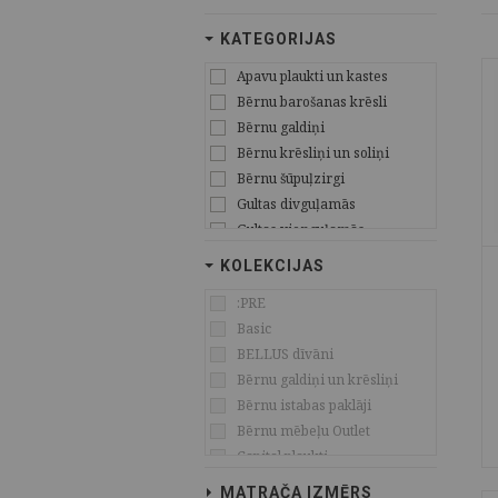
KATEGORIJAS
Apavu plaukti un kastes
Bērnu barošanas krēsli
Bērnu galdiņi
Bērnu krēsliņi un soliņi
Bērnu šūpuļzirgi
Gultas divguļamās
Gultas vienguļamās
Gultas Kontinental tipa
KOLEKCIJAS
Gultas divstāvu
:PRE
Gultiņas zīdaiņu
Basic
Ēdamgaldi
BELLUS dīvāni
Interjera aksesuāri
Bērnu galdiņi un krēsliņi
Kāpnītes
Bērnu istabas paklāji
Krēsli
Bērnu mēbeļu Outlet
Krēsli biroja
Capital plaukti
Kumodes
CLIFF OZOLS
Lādes un mantu kastes
MATRAČA IZMĒRS