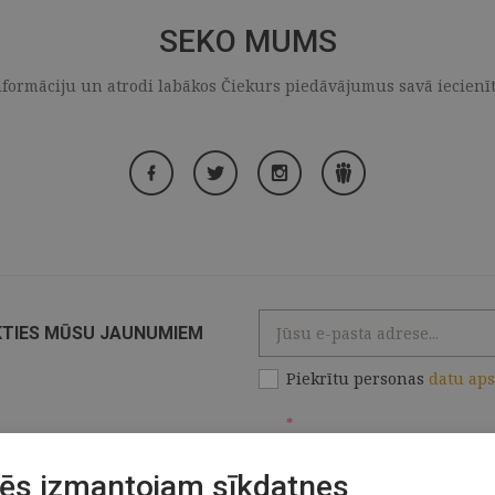
SEKO MUMS
formāciju un atrodi labākos Čiekurs piedāvājumus savā iecienītaj
KTIES MŪSU JAUNUMIEM
Piekrītu personas
datu ap
*
ēs izmantojam sīkdatnes