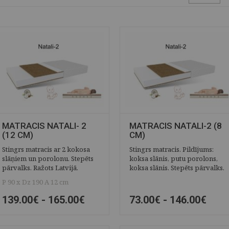
MATRACIS NATALI- 2
MATRACIS NATALI-2 (8
(12 CM)
CM)
Stingrs matracis ar 2 kokosa
Stingrs matracis. Pildījums:
slāņiem un porolonu. Stepēts
koksa slānis, putu porolons,
pārvalks. Ražots Latvijā.
koksa slānis. Stepēts pārvalks.
P 90 x Dz 190 A 12 cm
139.00€ -
165.00€
73.00€ -
146.00€
ĀTRAIS SKATS
SAGLABĀT
ĀTRAIS SKATS
SAGLABĀT