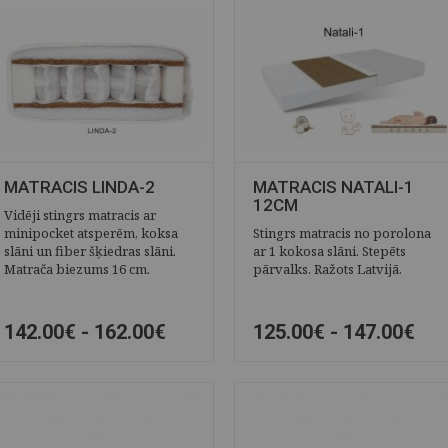
MATRACIS LINDA-2
MATRACIS NATALI-1
12CM
Vidēji stingrs matracis ar
minipocket atsperēm, koksa
Stingrs matracis no porolona
slāni un fiber šķiedras slāni.
ar 1 kokosa slāni. Stepēts
Matrača biezums 16 cm.
pārvalks. Ražots Latvijā.
142.00€ -
162.00€
125.00€ -
147.00€
ĀTRAIS SKATS
SAGLABĀT
ĀTRAIS SKATS
SAGLABĀT