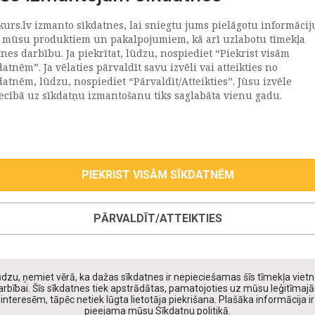
kurs.lv izmanto sīkdatnes, lai sniegtu jums pielāgotu informācij
ATRAČI
PAR MUMS
 mūsu produktiem un pakalpojumiem, kā arī uzlabotu tīmekļa
tnes darbību. Ja piekrītat, lūdzu, nospiediet “Piekrist visām
datnēm”. Ja vēlaties pārvaldīt savu izvēli vai atteikties no
llus
Uzņēmums
datnēm, lūdzu, nospiediet “Pārvaldīt/Atteikties”. Jūsu izvēle
Vēsture
iecībā uz sīkdatņu izmantošanu tiks saglabāta vienu gadu.
emega
Kontakti
TR
Rekvizīti
tvija
lija
PIEKRIST VISĀM SĪKDATNĒM
eepwell (Hilding Anders)
roma
PĀRVALDĪT/ATTEIKTIES
oll
taniks
ppy Kids
dzu, ņemiet vērā, ka dažas sīkdatnes ir nepieciešamas šīs tīmekļa viet
daiņu matrači
arbībai. Šīs sīkdatnes tiek apstrādātas, pamatojoties uz mūsu leģitīmaj
interesēm, tāpēc netiek lūgta lietotāja piekrišana. Plašāka informācija ir
pieejama mūsu Sīkdatņu politikā.