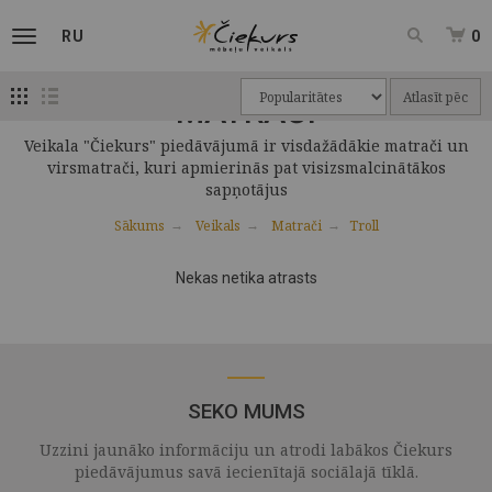
RU
0
Atlasīt pēc
MATRAČI
Veikala "Čiekurs" piedāvājumā ir visdažādākie matrači un
virsmatrači, kuri apmierinās pat visizsmalcinātākos
sapņotājus
Sākums
Veikals
Matrači
Troll
Nekas netika atrasts
SEKO MUMS
Uzzini jaunāko informāciju un atrodi labākos Čiekurs
piedāvājumus savā iecienītajā sociālajā tīklā.