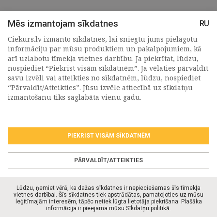
Mēs izmantojam sīkdatnes
RU
Ciekurs.lv izmanto sīkdatnes, lai sniegtu jums pielāgotu
informāciju par mūsu produktiem un pakalpojumiem, kā
arī uzlabotu tīmekļa vietnes darbību. Ja piekrītat, lūdzu,
nospiediet “Piekrist visām sīkdatnēm”. Ja vēlaties pārvaldīt
savu izvēli vai atteikties no sīkdatnēm, lūdzu, nospiediet
“Pārvaldīt/Atteikties”. Jūsu izvēle attiecībā uz sīkdatņu
PIETEIKTIES MŪSU JAUNUMIEM
izmantošanu tiks saglabāta vienu gadu.
PIEKRIST VISĀM SĪKDATNĒM
Piekrītu personas
datu apstrādes noteikumiem
.
*
PĀRVALDĪT/ATTEIKTIES
Lūdzu, ņemiet vērā, ka dažas sīkdatnes ir nepieciešamas šīs tīmekļa
vietnes darbībai. Šīs sīkdatnes tiek apstrādātas, pamatojoties uz mūsu
leģitīmajām interesēm, tāpēc netiek lūgta lietotāja piekrišana. Plašāka
© Ciekurs.lv 2026. Visas tiesības aizsargātas.
informācija ir pieejama mūsu Sīkdatņu politikā.