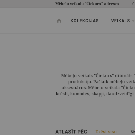
Mēbeļu veikalu "Čiekurs" adreses
Č
KOLEKCIJAS
VEIKALS
Mēbeļu veikals "Čiekurs" dibināts 1
produkciju. Pašlaik mēbeļu vei
aksesuārus. Mēbeļu veikala "Čieku
krēsli, kumodes, skapji, daudzveidīgi 
ATLASĪT PĒC
Dzēst visu
S