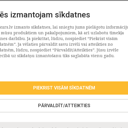
ēs izmantojam sīkdatnes
kurs.lv izmanto sīkdatnes, lai sniegtu jums pielāgotu informācij
ATRAČI
PAR MUMS
 mūsu produktiem un pakalpojumiem, kā arī uzlabotu tīmekļa
tnes darbību. Ja piekrītat, lūdzu, nospiediet “Piekrist visām
datnēm”. Ja vēlaties pārvaldīt savu izvēli vai atteikties no
llus
Uzņēmums
datnēm, lūdzu, nospiediet “Pārvaldīt/Atteikties”. Jūsu izvēle
Vēsture
iecībā uz sīkdatņu izmantošanu tiks saglabāta vienu gadu.
emega
Kontakti
TR
Rekvizīti
tvija
lija
PIEKRIST VISĀM SĪKDATNĒM
eepwell (Hilding Anders)
roma
PĀRVALDĪT/ATTEIKTIES
oll
taniks
ppy Kids