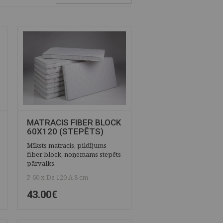
MATRACIS FIBER BLOCK
60X120 (STEPĒTS)
Mīksts matracis, pildījums
fiber block, noņemams stepēts
pārvalks.
P 60 x Dz 120 A 8 cm
43.00€
ĀTRAIS SKATS
SAGLABĀT