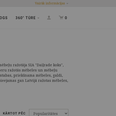
Vairāk informācijas
OGS
360° TŪRE
0
mēbeļu ražotāja SIA "Daiļrade koks",
tneru ražotās mēbeles un mēbeļu
stabas, priekšnama mēbeles, galdi,
 pieejamas gan Latvijā ražotas mēbeles,
KĀRTOT PĒC