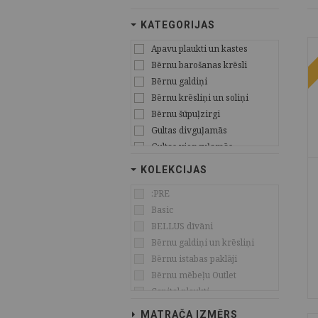
KATEGORIJAS
Apavu plaukti un kastes
Bērnu barošanas krēsli
Bērnu galdiņi
Bērnu krēsliņi un soliņi
Bērnu šūpuļzirgi
Gultas divguļamās
Gultas vienguļamās
Gultas Kontinental tipa
KOLEKCIJAS
Gultas divstāvu
:PRE
Gultiņas zīdaiņu
Basic
Ēdamgaldi
BELLUS dīvāni
Interjera aksesuāri
Bērnu galdiņi un krēsliņi
Kāpnītes
Bērnu istabas paklāji
Krēsli
Bērnu mēbeļu Outlet
Krēsli biroja
Capital plaukti
Kumodes
CLIFF OZOLS
Lādes un mantu kastes
MATRAČA IZMĒRS