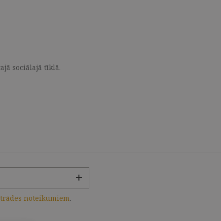
ā sociālajā tīklā.
strādes noteikumiem
.