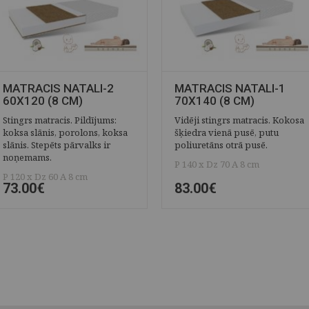
MATRACIS NATALI-2
MATRACIS NATALI-1
60X120 (8 CM)
70X140 (8 CM)
Stingrs matracis. Pildījums:
Vidēji stingrs matracis. Kokosa
koksa slānis, porolons, koksa
šķiedra vienā pusē, putu
slānis. Stepēts pārvalks ir
poliuretāns otrā pusē.
noņemams.
P 140 x Dz 70 A 8 cm
P 120 x Dz 60 A 8 cm
73.00€
83.00€
ĀTRAIS SKATS
SAGLABĀT
ĀTRAIS SKATS
SAGLABĀT