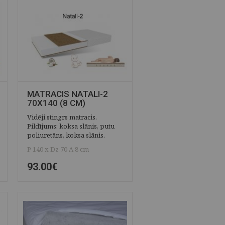
MATRACIS NATALI-2
70X140 (8 CM)
Vidēji stingrs matracis.
Pildījums: koksa slānis, putu
poliuretāns, koksa slānis.
P 140 x Dz 70 A 8 cm
93.00€
ĀTRAIS SKATS
SAGLABĀT