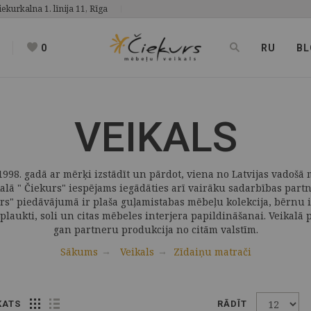
iekurkalna 1. līnija 11, Rīga
0
RU
BL
VEIKALS
998. gadā ar mērķi izstādīt un pārdot, viena no Latvijas vadošā 
kalā " Čiekurs" iespējams iegādāties arī vairāku sadarbības par
rs" piedāvājumā ir plaša guļamistabas mēbeļu kolekcija, bērnu i
plaukti, soli un citas mēbeles interjera papildināšanai. Veikalā
gan partneru produkcija no citām valstīm.
Sākums
Veikals
Zīdaiņu matrači
KATS
RĀDĪT