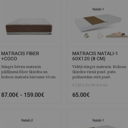
MATRACIS FIBER
MATRACIS NATALI-1
+COCO
60X120 (8 CM)
Stingrs bērnu matracis,
Vidēji stingrs matracis. Kokosa
pildījumā fiber šķiedra un
šķiedra vienā pusē, putu
kokoss matrača biezums 10 cm
poliuretāns otrā pusē.
P 120 x Dz 60 A 8 cm
87.00€ -
159.00€
65.00€
ĀTRAIS SKATS
SAGLABĀT
ĀTRAIS SKATS
SAGLABĀT