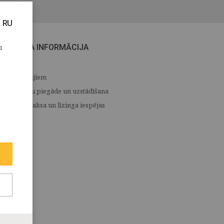
RU
u
CITA INFORMĀCIJA
Medijiem
Preču piegāde un uzstādīšana
Apmaksa un līzinga iespējas