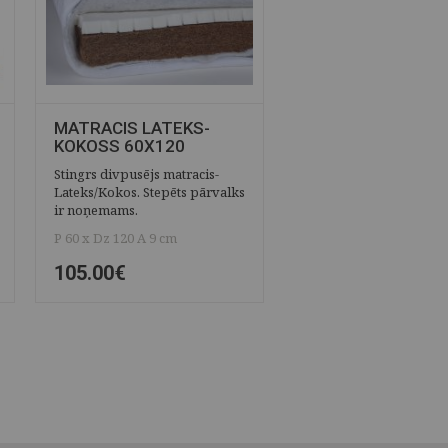
MATRACIS LATEKS-
KOKOSS 60X120
Stingrs divpusējs matracis-
Lateks/Kokos. Stepēts pārvalks
ir noņemams.
P 60 x Dz 120 A 9 cm
105.00€
ĀTRAIS SKATS
SAGLABĀT