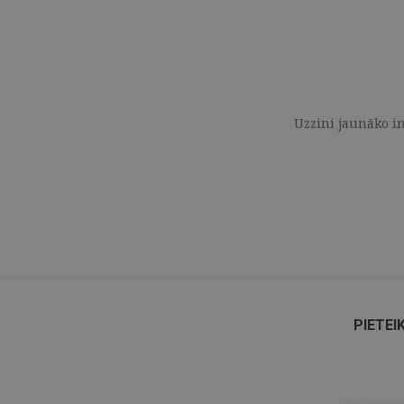
Uzzini jaunāko in
PIETEI