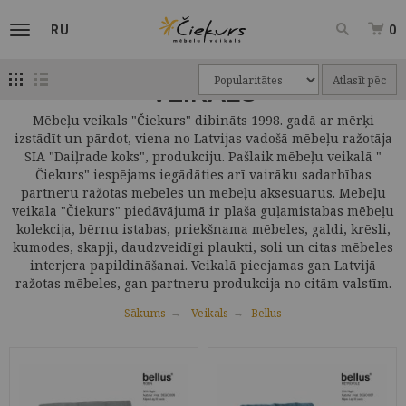
RU
0
Atlasīt pēc
VEIKALS
Mēbeļu veikals "Čiekurs" dibināts 1998. gadā ar mērķi
izstādīt un pārdot, viena no Latvijas vadošā mēbeļu ražotāja
SIA "Daiļrade koks", produkciju. Pašlaik mēbeļu veikalā "
Čiekurs" iespējams iegādāties arī vairāku sadarbības
partneru ražotās mēbeles un mēbeļu aksesuārus. Mēbeļu
veikala "Čiekurs" piedāvājumā ir plaša guļamistabas mēbeļu
kolekcija, bērnu istabas, priekšnama mēbeles, galdi, krēsli,
kumodes, skapji, daudzveidīgi plaukti, soli un citas mēbeles
interjera papildināšanai. Veikalā pieejamas gan Latvijā
ražotas mēbeles, gan partneru produkcija no citām valstīm.
Sākums
Veikals
Bellus