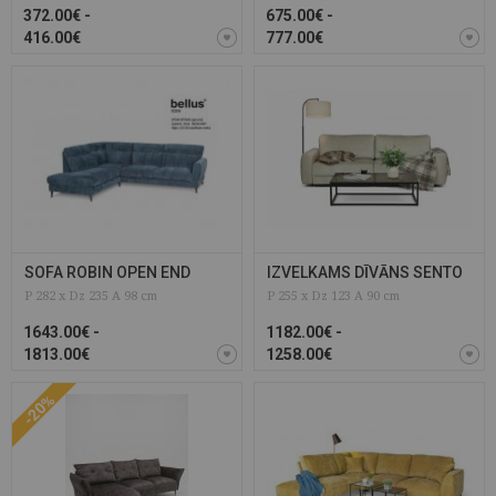
372.00€ -
675.00€ -
416.00€
777.00€
SOFA ROBIN OPEN END
IZVELKAMS DĪVĀNS SENTO
P 282 x Dz 235 A 98 cm
P 255 x Dz 123 A 90 cm
1643.00€ -
1182.00€ -
1813.00€
1258.00€
-20%