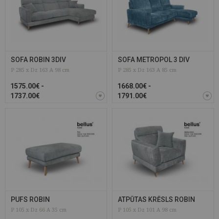
SOFA ROBIN 3DIV
SOFA METROPOL 3 DIV
P 285 x Dz 163 A 98 cm
P 285 x Dz 163 A 85 cm
1575.00€ -
1668.00€ -
1737.00€
1791.00€
PUFS ROBIN
ATPŪTAS KRĒSLS ROBIN
P 105 x Dz 66 A 35 cm
P 105 x Dz 101 A 98 cm