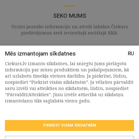
SEKO MUMS
Uzzini jaunāko informāciju un atrodi labākos Čiekurs
piedāvājumus savā iecienītajā sociālajā tīklā.
Mēs izmantojam sīkdatnes
RU
Ciekurs.lv izmanto sīkdatnes, lai sniegtu jums pielāgotu
informāciju par mūsu produktiem un pakalpojumiem, kā
arī uzlabotu tīmekļa vietnes darbību. Ja piekrītat, lūdzu,
nospiediet “Piekrist visām sīkdatnēm”. Ja vēlaties pārvaldīt
savu izvēli vai atteikties no sīkdatnēm, lūdzu, nospiediet
“Pārvaldīt/Atteikties”. Jūsu izvēle attiecībā uz sīkdatņu
PIETEIKTIES MŪSU JAUNUMIEM
izmantošanu tiks saglabāta vienu gadu.
PIEKRIST VISĀM SĪKDATNĒM
Piekrītu personas
datu apstrādes noteikumiem
.