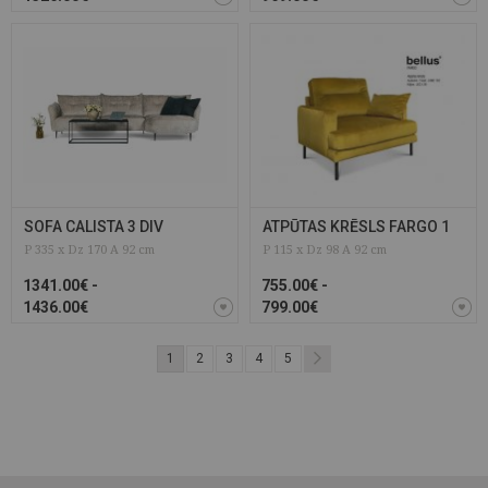
SOFA CALISTA 3 DIV
ATPŪTAS KRĒSLS FARGO 1
P 335 x Dz 170 A 92 cm
P 115 x Dz 98 A 92 cm
1341.00€ -
755.00€ -
1436.00€
799.00€
1
2
3
4
5