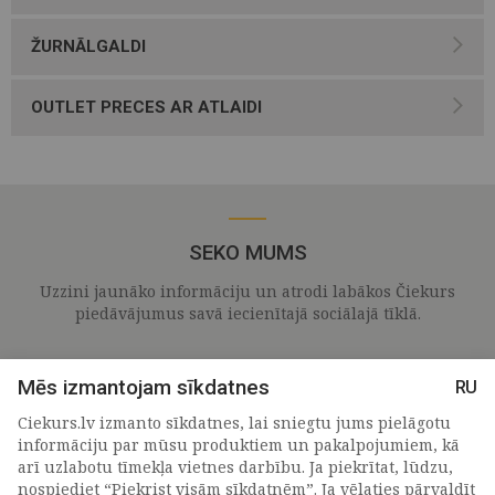
ŽURNĀLGALDI
OUTLET PRECES AR ATLAIDI
SEKO MUMS
Uzzini jaunāko informāciju un atrodi labākos Čiekurs
piedāvājumus savā iecienītajā sociālajā tīklā.
Mēs izmantojam sīkdatnes
RU
Ciekurs.lv izmanto sīkdatnes, lai sniegtu jums pielāgotu
informāciju par mūsu produktiem un pakalpojumiem, kā
arī uzlabotu tīmekļa vietnes darbību. Ja piekrītat, lūdzu,
nospiediet “Piekrist visām sīkdatnēm”. Ja vēlaties pārvaldīt