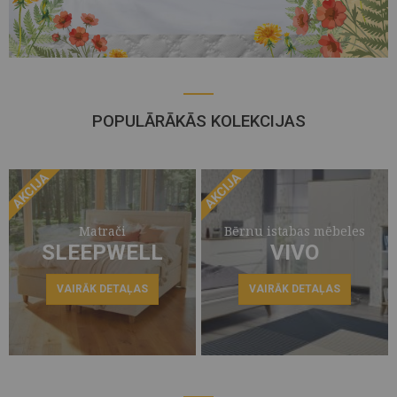
POPULĀRĀKĀS KOLEKCIJAS
AKCIJA
AKCIJA
Matrači
Bērnu istabas mēbeles
SLEEPWELL
VIVO
VAIRĀK DETAĻAS
VAIRĀK DETAĻAS