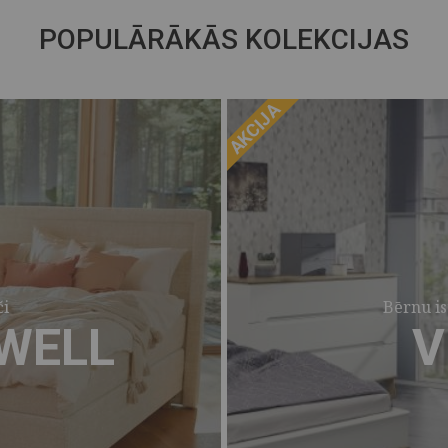
POPULĀRĀKĀS KOLEKCIJAS
AKCIJA
i
Bērnu i
WELL
V