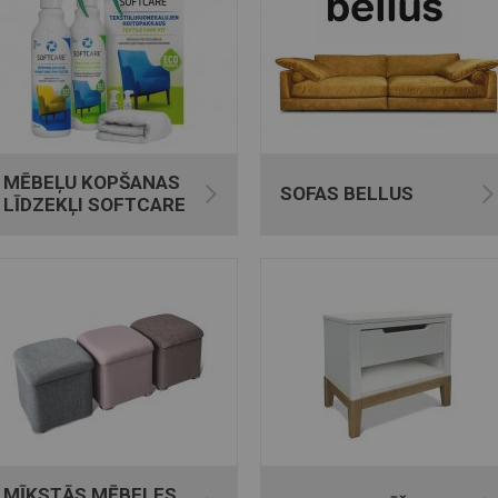
MĒBEĻU KOPŠANAS
SOFAS BELLUS
LĪDZEKĻI SOFTCARE
MĪKSTĀS MĒBELES