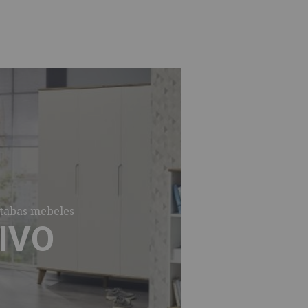
stabas mēbeles
IVO