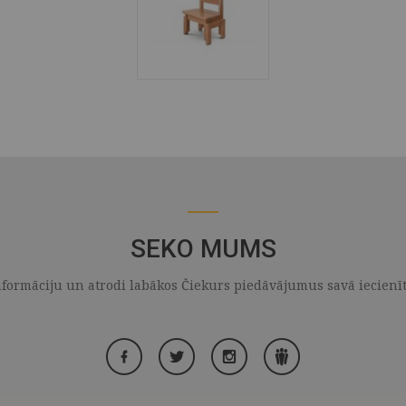
SEKO MUMS
formāciju un atrodi labākos Čiekurs piedāvājumus savā iecienītaj