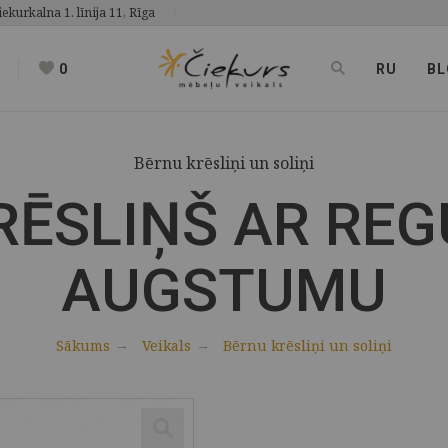
iekurkalna 1. līnija 11, Rīga
0
RU
BL
Bērnu krēsliņi un soliņi
RĒSLIŅŠ AR RE
AUGSTUMU
Sākums
Veikals
Bērnu krēsliņi un soliņi