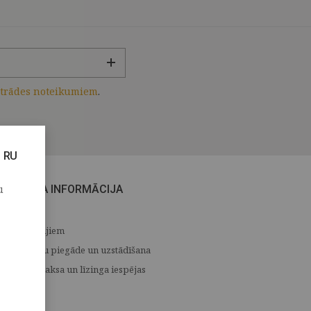
strādes noteikumiem
.
RU
u
CITA INFORMĀCIJA
Medijiem
Preču piegāde un uzstādīšana
Apmaksa un līzinga iespējas