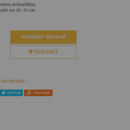
masīva melnalkšņa.
lēt no 20- 33 cm.
PIEVIENOT GROZAM
SAGLABĀT
 un krēsliņi
TWITTER
DRAUGIEM