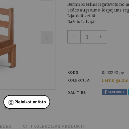
Bērnu krēsliņš izgatavots no 
Sēdes augstumu iespējams regu
Izjauktā veidā.
Ražots Latvijā!
-
+
0552392 pe
KODS
Bērnu galdiņi
KOLEKCIJA
DALĪTIES
FACEBOOK
RECES
CITI KOLEKCIJAS PRODUKTI