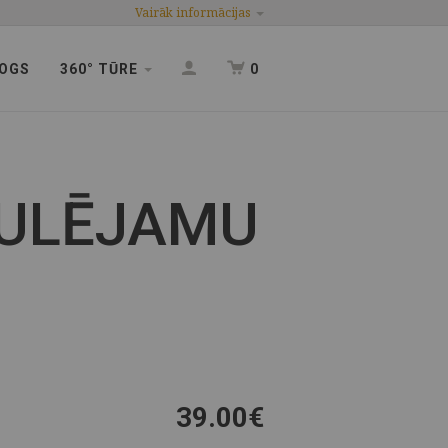
Vairāk informācijas
OGS
360° TŪRE
0
GULĒJAMU
39.00
€