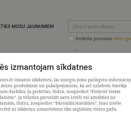
KTIES MŪSU JAUNUMIEM
Piekrītu personas
datu ap
*
ēs izmantojam sīkdatnes
kurs.lv izmanto sīkdatnes, lai sniegtu jums pielāgotu informācij
ATRAČI
PAR MUMS
 mūsu produktiem un pakalpojumiem, kā arī uzlabotu tīmekļa
tnes darbību. Ja piekrītat, lūdzu, nospiediet “Piekrist visām
datnēm”. Ja vēlaties pārvaldīt savu izvēli vai atteikties no
llus
Uzņēmums
datnēm, lūdzu, nospiediet “Pārvaldīt/Atteikties”. Jūsu izvēle
Vēsture
iecībā uz sīkdatņu izmantošanu tiks saglabāta vienu gadu.
emega
Kontakti
TR
Rekvizīti
tvija