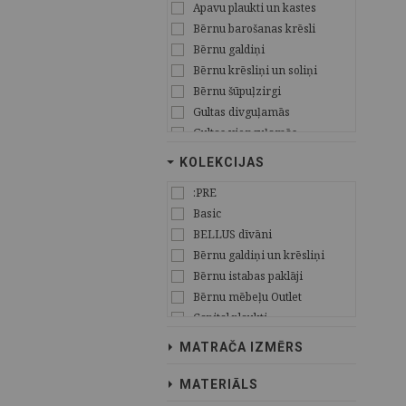
Apavu plaukti un kastes
Bērnu barošanas krēsli
Bērnu galdiņi
Bērnu krēsliņi un soliņi
Bērnu šūpuļzirgi
Gultas divguļamās
Gultas vienguļamās
Gultas Kontinental tipa
KOLEKCIJAS
Gultas divstāvu
:PRE
Gultiņas zīdaiņu
Basic
Ēdamgaldi
BELLUS dīvāni
Interjera aksesuāri
Bērnu galdiņi un krēsliņi
Kāpnītes
Bērnu istabas paklāji
Krēsli
Bērnu mēbeļu Outlet
Krēsli biroja
Capital plaukti
Kumodes
CLIFF OZOLS
Lādes un mantu kastes
MATRAČA IZMĒRS
CLIFF PRIEDE
Mājas tekstils
Ekspozīcijas modeļu
Matrači
MATERIĀLS
izpārdošana!
Virsmatrači