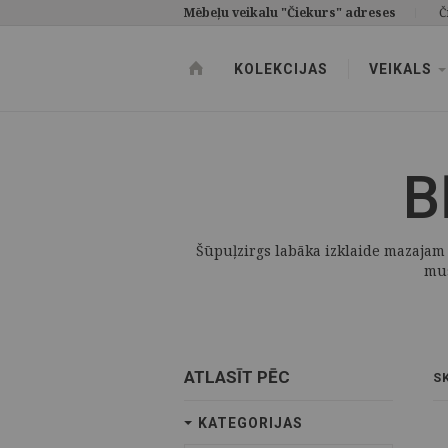
Mēbeļu veikalu "Čiekurs" adreses
Č
KOLEKCIJAS
VEIKALS
B
Šūpuļzirgs labāka izklaide mazajam p
mus
ATLASĪT PĒC
S
KATEGORIJAS