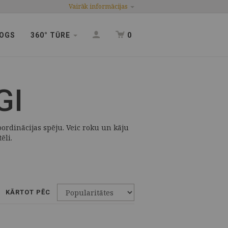
Vairāk informācijas
OGS
360° TŪRE
0
GI
oordinācijas spēju. Veic roku un kāju
ēli.
KĀRTOT PĒC