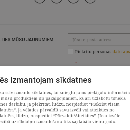
KTIES MŪSU JAUNUMIEM
Piekrītu personas
datu ap
*
ēs izmantojam sīkdatnes
kurs.lv izmanto sīkdatnes, lai sniegtu jums pielāgotu informācij
ATRAČI
PAR MUMS
 mūsu produktiem un pakalpojumiem, kā arī uzlabotu tīmekļa
tnes darbību. Ja piekrītat, lūdzu, nospiediet “Piekrist visām
datnēm”. Ja vēlaties pārvaldīt savu izvēli vai atteikties no
llus
Uzņēmums
datnēm, lūdzu, nospiediet “Pārvaldīt/Atteikties”. Jūsu izvēle
Vēsture
iecībā uz sīkdatņu izmantošanu tiks saglabāta vienu gadu.
emega
Kontakti