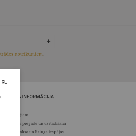
strādes noteikumiem
.
RU
u
CITA INFORMĀCIJA
Medijiem
Preču piegāde un uzstādīšana
Apmaksa un līzinga iespējas