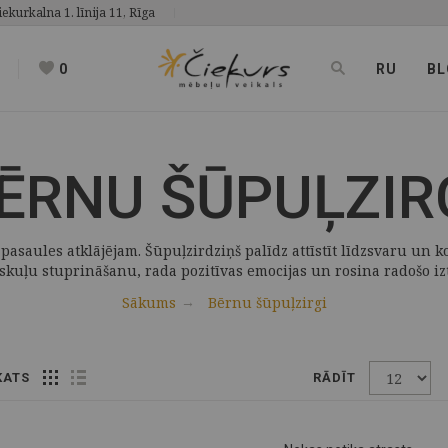
iekurkalna 1. līnija 11, Rīga
0
RU
BL
ĒRNU ŠŪPUĻZIR
asaules atklājējam. Šūpuļzirdziņš palīdz attīstīt līdzsvaru un k
kuļu stuprināšanu, rada pozitīvas emocijas un rosina radošo izt
Sākums
Bērnu šūpuļzirgi
KATS
RĀDĪT