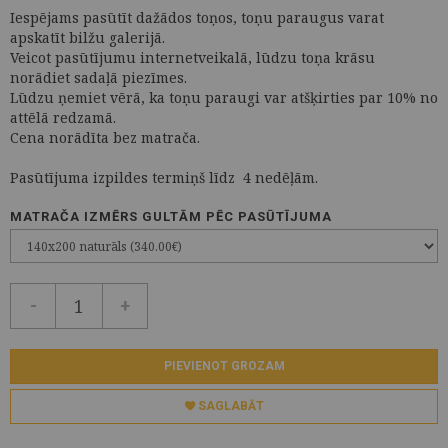
Iespējams pasūtīt dažādos toņos, toņu paraugus varat
apskatīt bilžu galerijā.
Veicot pasūtījumu internetveikalā, lūdzu toņa krāsu
norādiet sadaļā piezīmes.
Lūdzu ņemiet vērā, ka toņu paraugi var atšķirties par 10% no
attēlā redzamā.
Cena norādīta bez matrača.
Pasūtījuma izpildes termiņš līdz 4 nedēļām.
MATRAČA IZMĒRS GULTĀM PĒC PASŪTĪJUMA
-
+
PIEVIENOT GROZAM
SAGLABĀT