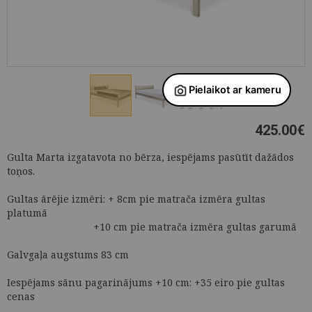
425.00
€
Gulta Marta izgatavota no bērza, iespējams pasūtīt dažādos
toņos.
Gultas ārējie izmēri: + 8cm pie matrača izmēra gultas
platumā
+10 cm pie matrača izmēra gultas garumā
Galvgaļa augstums 83 cm
Iespējams sānu pagarinājums +10 cm: +35 eiro pie gultas
cenas