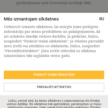
piedāvājumus savā iecienītajā sociālajā tīklā.
Mēs izmantojam sīkdatnes
RU
Ciekurs.lv izmanto sīkdatnes, lai sniegtu jums pielāgotu
informāciju par mūsu produktiem un pakalpojumiem, kā
arī uzlabotu tīmekļa vietnes darbību. Ja piekrītat, lūdzu,
nospiediet “Piekrist visām sīkdatnēm”. Ja vēlaties pārvaldīt
savu izvēli vai atteikties no sīkdatnēm, lūdzu, nospiediet
“Pārvaldīt/Atteikties”. Jūsu izvēle attiecībā uz sīkdatņu
PIETEIKTIES MŪSU JAUNUMIEM
izmantošanu tiks saglabāta vienu gadu.
PIEKRIST VISĀM SĪKDATNĒM
Piekrītu personas
datu apstrādes noteikumiem
.
*
PĀRVALDĪT/ATTEIKTIES
Lūdzu, ņemiet vērā, ka dažas sīkdatnes ir nepieciešamas šīs tīmekļa
vietnes darbībai. Šīs sīkdatnes tiek apstrādātas, pamatojoties uz mūsu
leģitīmajām interesēm, tāpēc netiek lūgta lietotāja piekrišana. Plašāka