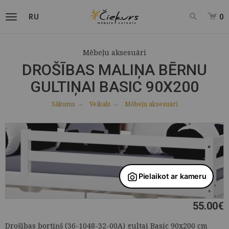
RU
0
Mēbeļu aksesuāri
DROŠĪBAS MALIŅA BĒRNU
GULTIŅAI BASIC 90X200
Sākums
Veikals
Mēbeļu aksesuāri
55.00
€
Drošības bortiņš (36-1048-32-00A) gultai Basic 90x200 cm