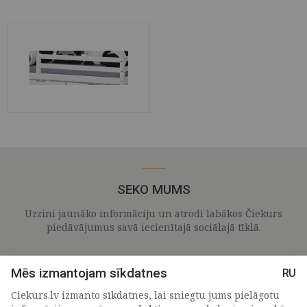
SEKO MUMS
Uzzini jaunāko informāciju un atrodi labākos Čiekurs
piedāvājumus savā iecienītajā sociālajā tīklā.
Mēs izmantojam sīkdatnes
RU
Ciekurs.lv izmanto sīkdatnes, lai sniegtu jums pielāgotu