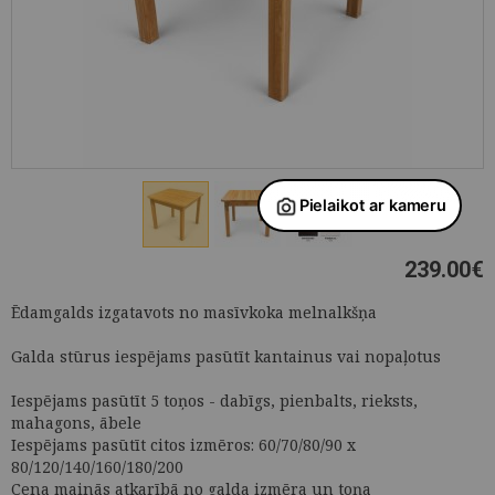
239.00
€
Ēdamgalds izgatavots no masīvkoka melnalkšņa
Galda stūrus iespējams pasūtīt kantainus vai nopaļotus
Iespējams pasūtīt 5 toņos - dabīgs, pienbalts, rieksts,
mahagons, ābele
Iespējams pasūtīt citos izmēros: 60/70/80/90 x
80/120/140/160/180/200
Cena mainās atkarībā no galda izmēra un toņa