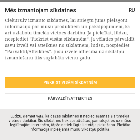
Mēs izmantojam sīkdatnes
RU
Ciekurs.lv izmanto sīkdatnes, lai sniegtu jums pielāgotu
informāciju par mūsu produktiem un pakalpojumiem, kā
arī uzlabotu tīmekļa vietnes darbību. Ja piekrītat, lūdzu,
nospiediet “Piekrist visām sīkdatnēm”. Ja vēlaties pārvaldīt
savu izvēli vai atteikties no sīkdatnēm, lūdzu, nospiediet
“Pārvaldīt/Atteikties”. Jūsu izvēle attiecībā uz sīkdatņu
PIETEIKTIES MŪSU JAUNUMIEM
izmantošanu tiks saglabāta vienu gadu.
PIEKRIST VISĀM SĪKDATNĒM
Piekrītu personas
datu apstrādes noteikumiem
.
*
PĀRVALDĪT/ATTEIKTIES
Lūdzu, ņemiet vērā, ka dažas sīkdatnes ir nepieciešamas šīs tīmekļa
vietnes darbībai. Šīs sīkdatnes tiek apstrādātas, pamatojoties uz mūsu
leģitīmajām interesēm, tāpēc netiek lūgta lietotāja piekrišana. Plašāka
© Ciekurs.lv 2026. Visas tiesības aizsargātas.
informācija ir pieejama mūsu Sīkdatņu politikā.