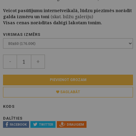
Veicot pasūtījumu internetveikalā, lūdzu piezīmēs norādīt
galda izmēru un toni
(skat. bilžu galeriju)
Visas cenas norādītas dabīgi lakotam tonim.
VIRSMAS IZMĒRS
-
+
PIEVIENOT GROZAM
SAGLABĀT
KODS
DALĪTIES
FACEBOOK
TWITTER
DRAUGIEM