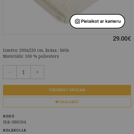
29.00
€
Izmērs: 200x220 cm, krāsa : bēšs
Materiāls: 100 % poliesters
-
+
PIEVIENOT GROZAM
SAGLABĀT
KODS
thk-088504
KOLEKCIJA