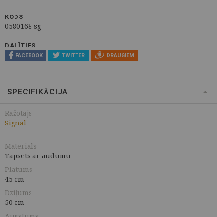
KODS
0580168 sg
DALĪTIES
FACEBOOK
TWITTER
DRAUGIEM
SPECIFIKĀCIJA
Ražotājs
Signal
Materiāls
Tapsēts ar audumu
Platums
45 cm
Dziļums
50 cm
Augstums