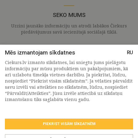
SEKO MUMS
Uzzini jaunāko informāciju un atrodi labākos Čiekurs
piedāvājumus savā iecienītajā sociālajā tīklā.
Mēs izmantojam sīkdatnes
RU
Ciekurs.lv izmanto sīkdatnes, lai sniegtu jums pielāgotu
informāciju par mūsu produktiem un pakalpojumiem, kā
arī uzlabotu tīmekļa vietnes darbību. Ja piekrītat, lūdzu,
nospiediet “Piekrist visām sīkdatnēm”. Ja vēlaties pārvaldīt
savu izvēli vai atteikties no sīkdatnēm, lūdzu, nospiediet
“Pārvaldīt/Atteikties”. Jūsu izvēle attiecībā uz sīkdatņu
PIETEIKTIES MŪSU JAUNUMIEM
izmantošanu tiks saglabāta vienu gadu.
PIEKRIST VISĀM SĪKDATNĒM
Piekrītu personas
datu apstrādes noteikumiem
.