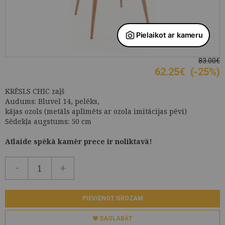
83.00€
62.25
€
(-25%)
KRĒSLS CHIC zaļš
Audums: Bluvel 14, pelēks,
kājas ozols (metāls aplīmēts ar ozola imitācijas pēvi)
Sēdekļa augstums: 50 cm
Atlaide spēkā kamēr prece ir noliktavā!
-
+
PIEVIENOT GROZAM
SAGLABĀT