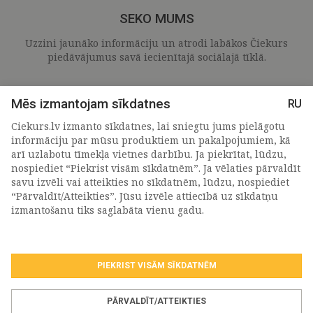
SEKO MUMS
Uzzini jaunāko informāciju un atrodi labākos Čiekurs
piedāvājumus savā iecienītajā sociālajā tīklā.
Mēs izmantojam sīkdatnes
RU
Ciekurs.lv izmanto sīkdatnes, lai sniegtu jums pielāgotu
informāciju par mūsu produktiem un pakalpojumiem, kā
arī uzlabotu tīmekļa vietnes darbību. Ja piekrītat, lūdzu,
nospiediet “Piekrist visām sīkdatnēm”. Ja vēlaties pārvaldīt
savu izvēli vai atteikties no sīkdatnēm, lūdzu, nospiediet
“Pārvaldīt/Atteikties”. Jūsu izvēle attiecībā uz sīkdatņu
PIETEIKTIES MŪSU JAUNUMIEM
izmantošanu tiks saglabāta vienu gadu.
PIEKRIST VISĀM SĪKDATNĒM
Piekrītu personas
datu apstrādes noteikumiem
.
*
PĀRVALDĪT/ATTEIKTIES