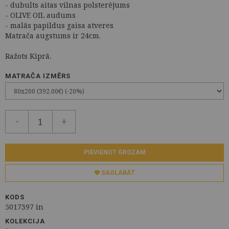
- dubults aitas vilnas polsterējums
- OLIVE OIL audums
- malās papildus gaisa atveres
Matrača augstums ir 24cm.
Ražots Kiprā.
MATRAČA IZMĒRS
-
+
PIEVIENOT GROZAM
SAGLABĀT
KODS
5017397 in
KOLEKCIJA