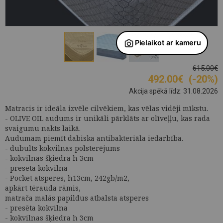
615.00€
492.00
€
(-20%)
Akcija spēkā līdz: 31.08.2026
Matracis ir ideāla izvēle cilvēkiem, kas vēlas vidēji mīkstu.
- OLIVE OIL audums ir unikāli pārklāts ar olīveļļu, kas rada
svaigumu nakts laikā.
Audumam piemīt dabiska antibakteriāla iedarbība.
- dubults kokvilnas polsterējums
- kokvilnas šķiedra h 3cm
- presēta kokvilna
- Pocket atsperes, h13cm, 242gb/m2,
apkārt tērauda rāmis,
matrača malās papildus atbalsta atsperes
- presēta kokvilna
- kokvilnas šķiedra h 3cm