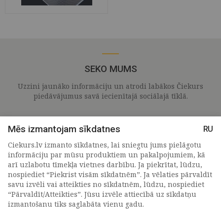
SEKO MUMS
Uzzini jaunāko informāciju un atrodi labākos Čiekurs
piedāvājumus savā iecienītajā sociālajā tīklā.
Mēs izmantojam sīkdatnes
RU
Ciekurs.lv izmanto sīkdatnes, lai sniegtu jums pielāgotu
informāciju par mūsu produktiem un pakalpojumiem, kā
arī uzlabotu tīmekļa vietnes darbību. Ja piekrītat, lūdzu,
nospiediet “Piekrist visām sīkdatnēm”. Ja vēlaties pārvaldīt
savu izvēli vai atteikties no sīkdatnēm, lūdzu, nospiediet
“Pārvaldīt/Atteikties”. Jūsu izvēle attiecībā uz sīkdatņu
PIETEIKTIES MŪSU JAUNUMIEM
izmantošanu tiks saglabāta vienu gadu.