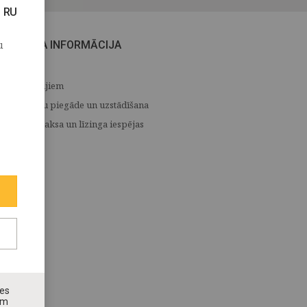
RU
u
CITA INFORMĀCIJA
Medijiem
Preču piegāde un uzstādīšana
Apmaksa un līzinga iespējas
nes
ām