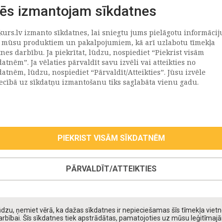
ēs izmantojam sīkdatnes
kurs.lv izmanto sīkdatnes, lai sniegtu jums pielāgotu informācij
ATRAČI
PAR MUMS
 mūsu produktiem un pakalpojumiem, kā arī uzlabotu tīmekļa
tnes darbību. Ja piekrītat, lūdzu, nospiediet “Piekrist visām
datnēm”. Ja vēlaties pārvaldīt savu izvēli vai atteikties no
llus
Uzņēmums
datnēm, lūdzu, nospiediet “Pārvaldīt/Atteikties”. Jūsu izvēle
Vēsture
iecībā uz sīkdatņu izmantošanu tiks saglabāta vienu gadu.
emega
Kontakti
TR
Rekvizīti
tvija
lija
PIEKRIST VISĀM SĪKDATNĒM
eepwell (Hilding Anders)
roma
PĀRVALDĪT/ATTEIKTIES
oll
taniks
ppy Kids
dzu, ņemiet vērā, ka dažas sīkdatnes ir nepieciešamas šīs tīmekļa viet
daiņu matrači
arbībai. Šīs sīkdatnes tiek apstrādātas, pamatojoties uz mūsu leģitīmaj