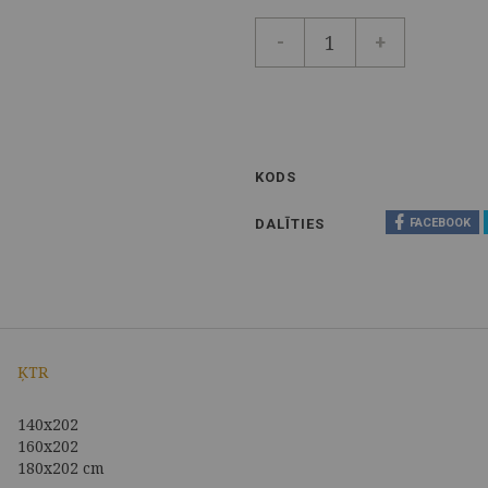
-
+
KODS
DALĪTIES
FACEBOOK
ĶTR
140x202
160x202
180x202 cm