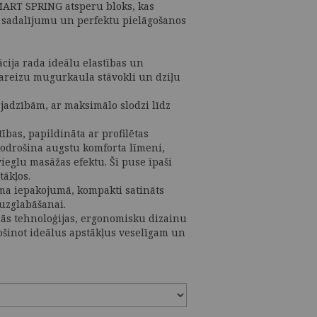
MART SPRING atsperu bloks, kas
 sadalījumu un perfektu pielāgošanos
cija rada ideālu elastības un
areizu mugurkaula stāvokli un dziļu
ajadzībām, ar maksimālo slodzi līdz
ības, papildināta ar profilētas
nodrošina augstu komforta līmeni,
vieglu masāžas efektu. Šī puse īpaši
ākļos.
ma iepakojumā, kompakti satināts
 uzglabāšanai.
s tehnoloģijas, ergonomisku dizainu
ošinot ideālus apstākļus veselīgam un