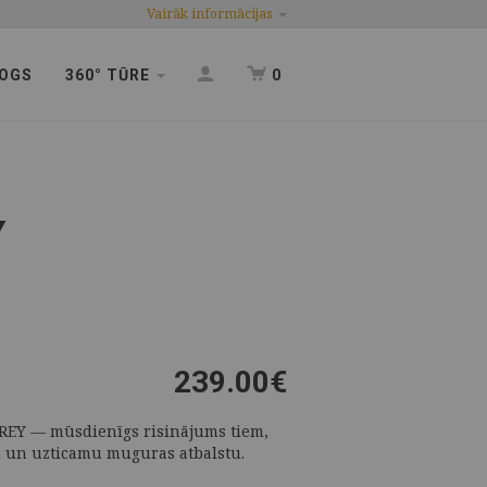
Vairāk informācijas
OGS
360° TŪRE
0
Y
239.00
€
GREY — mūsdienīgs risinājums tiem,
u un uzticamu muguras atbalstu.