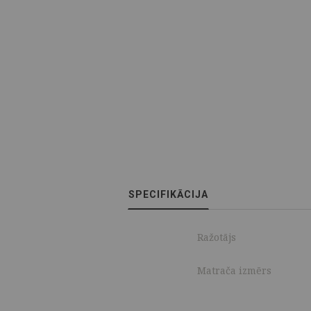
SPECIFIKĀCIJA
Ražotājs
Matrača izmērs