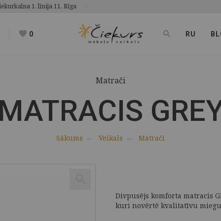
iekurkalna 1. līnija 11, Rīga
0
RU
BL
Matrači
MATRACIS GRE
Sākums
Veikals
Matrači
Divpusējs komforta matracis 
kuri novērtē kvalitatīvu mieg