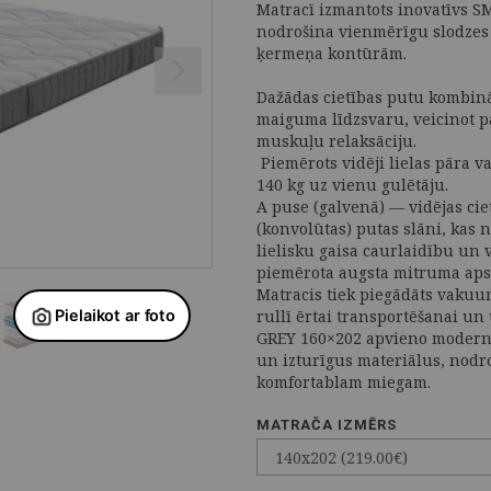
Matracī izmantots inovatīvs S
nodrošina vienmērīgu slodzes
ķermeņa kontūrām.
Dažādas cietības putu kombinā
maiguma līdzsvaru, veicinot p
muskuļu relaksāciju.
Piemērots vidēji lielas pāra v
140 kg uz vienu gulētāju.
A puse (galvenā) — vidējas ciet
(konvolūtas) putas slāni, kas 
lielisku gaisa caurlaidību un 
piemērota augsta mitruma apst
Matracis tiek piegādāts vakuu
rullī ērtai transportēšanai un
GREY 160×202 apvieno modernā
un izturīgus materiālus, nodr
komfortablam miegam.
MATRAČA IZMĒRS