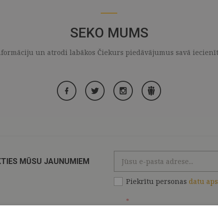
SEKO MUMS
formāciju un atrodi labākos Čiekurs piedāvājumus savā iecienītaj
KTIES MŪSU JAUNUMIEM
Piekrītu personas
datu ap
*