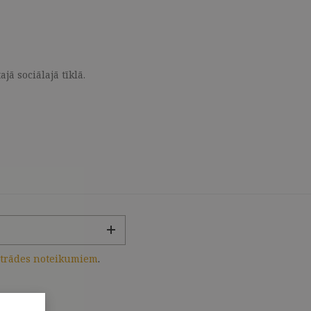
ā sociālajā tīklā.
strādes noteikumiem
.