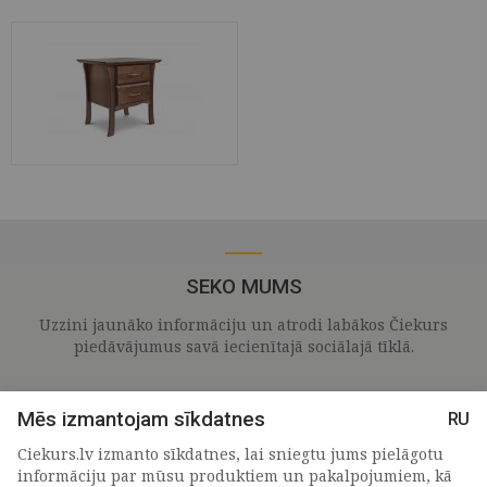
SEKO MUMS
Uzzini jaunāko informāciju un atrodi labākos Čiekurs
piedāvājumus savā iecienītajā sociālajā tīklā.
Mēs izmantojam sīkdatnes
RU
Ciekurs.lv izmanto sīkdatnes, lai sniegtu jums pielāgotu
informāciju par mūsu produktiem un pakalpojumiem, kā