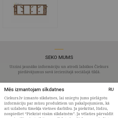
SEKO MUMS
Uzzini jaunāko informāciju un atrodi labākos Čiekurs
piedāvājumus savā iecienītajā sociālajā tīklā.
Mēs izmantojam sīkdatnes
RU
Ciekurs.lv izmanto sīkdatnes, lai sniegtu jums pielāgotu
informāciju par mūsu produktiem un pakalpojumiem, kā
arī uzlabotu tīmekļa vietnes darbību. Ja piekrītat, lūdzu,
nospiediet “Piekrist visām sīkdatnēm”. Ja vēlaties pārvaldīt