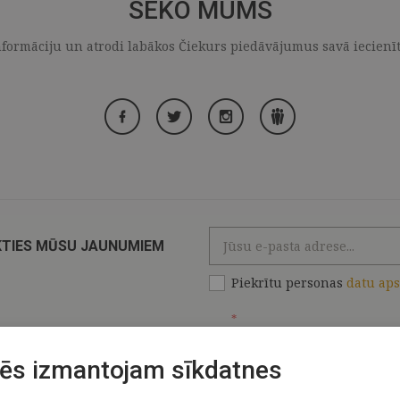
SEKO MUMS
formāciju un atrodi labākos Čiekurs piedāvājumus savā iecienītaj
KTIES MŪSU JAUNUMIEM
Piekrītu personas
datu ap
*
ēs izmantojam sīkdatnes