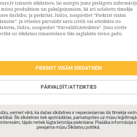
kurs.lv izmanto sīkdatnes, lai sniegtu jums pielāgotu informācij
ATRAČI
PAR MUMS
 mūsu produktiem un pakalpojumiem, kā arī uzlabotu tīmekļa
tnes darbību. Ja piekrītat, lūdzu, nospiediet “Piekrist visām
datnēm”. Ja vēlaties pārvaldīt savu izvēli vai atteikties no
llus
Uzņēmums
datnēm, lūdzu, nospiediet “Pārvaldīt/Atteikties”. Jūsu izvēle
Vēsture
iecībā uz sīkdatņu izmantošanu tiks saglabāta vienu gadu.
emega
Kontakti
TR
Rekvizīti
tvija
lija
PIEKRIST VISĀM SĪKDATNĒM
eepwell (Hilding Anders)
roma
PĀRVALDĪT/ATTEIKTIES
oll
taniks
ppy Kids
dzu, ņemiet vērā, ka dažas sīkdatnes ir nepieciešamas šīs tīmekļa viet
daiņu matrači
arbībai. Šīs sīkdatnes tiek apstrādātas, pamatojoties uz mūsu leģitīmaj
interesēm, tāpēc netiek lūgta lietotāja piekrišana. Plašāka informācija ir
pieejama mūsu Sīkdatņu politikā.