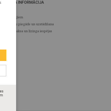
u
CITA INFORMĀCIJA
Medijiem
Preču piegāde un uzstādīšana
Apmaksa un līzinga iespējas
nes
ām