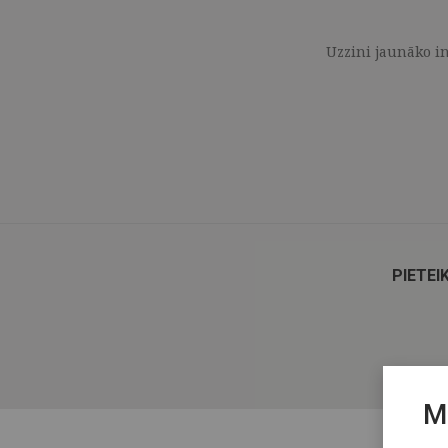
Uzzini jaunāko in
PIETEI
M