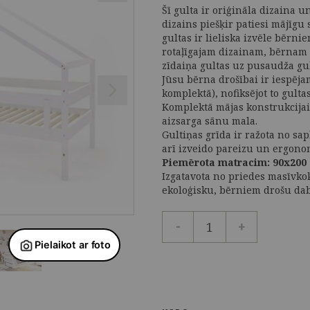
Šī gulta ir oriģināla dizaina u
dizains piešķir patiesi mājīgu 
gultas ir lieliska izvēle bērnie
rotaļīgajam dizainam, bērnam 
zīdaiņa gultas uz pusaudža gul
Jūsu bērna drošībai ir iespēja
komplektā), nofiksējot to gulta
Komplektā mājas konstrukcijai
aizsarga sānu mala.
Gultiņas grīda ir ražota no sap
arī izveido pareizu un ergon
Piemērota matracim:
90x200
Izgatavota no priedes masīvkok
ekoloģisku, bērniem drošu dab
-
+