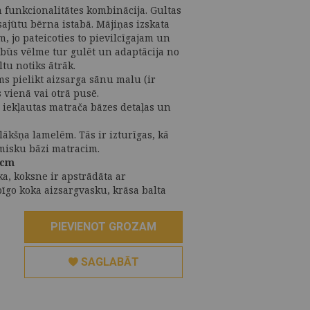
n funkcionalitātes kombinācija. Gultas
sajūtu bērna istabā. Mājiņas izskata
m, jo pateicoties to pievilcīgajam un
būs vēlme tur gulēt un adaptācija no
tu notiks ātrāk.
ms pielikt aizsarga sānu malu (ir
s vienā vai otrā pusē.
 iekļautas matrača bāzes detaļas un
lākšņa lamelēm. Tās ir izturīgas, kā
omisku bāzi matracim.
 cm
a, koksne ir apstrādāta ar
īgo koka aizsargvasku, krāsa balta
PIEVIENOT GROZAM
SAGLABĀT