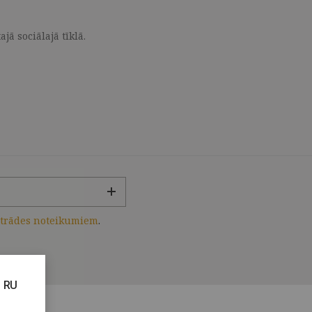
ā sociālajā tīklā.
strādes noteikumiem
.
RU