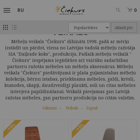
RU
0
Atlasīt pēc
VEIKALS
Mēbeļu veikals "Čiekurs" dibināts 1998. gadā ar mērķi
izstādīt un pārdot, viena no Latvijas vadošā mēbeļu ražotāja
SIA "Daiļrade koks", produkciju. Pašlaik mēbeļu veikalā "
Čiekurs" iespējams iegādāties arī vairāku sadarbības
partneru ražotās mēbeles un mēbeļu aksesuārus. Mēbeļu
veikala "Čiekurs" piedāvājumā ir plaša guļamistabas mēbeļu
kolekcija, bērnu istabas, priekšnama mēbeles, galdi, krēsli,
kumodes, skapji, daudzveidīgi plaukti, soli un citas mēbeles
interjera papildināšanai. Veikalā pieejamas gan Latvijā
ražotas mēbeles, gan partneru produkcija no citām valstīm.
Sākums
Veikals
Signal
-15%
-15%