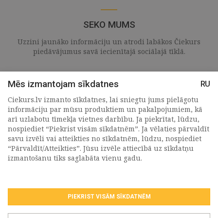
SEKO MUMS
Uzzini jaunāko informāciju un atrodi labākos Čiekurs
piedāvājumus savā iecienītajā sociālajā tīklā.
Mēs izmantojam sīkdatnes
RU
Ciekurs.lv izmanto sīkdatnes, lai sniegtu jums pielāgotu
informāciju par mūsu produktiem un pakalpojumiem, kā
arī uzlabotu tīmekļa vietnes darbību. Ja piekrītat, lūdzu,
nospiediet “Piekrist visām sīkdatnēm”. Ja vēlaties pārvaldīt
savu izvēli vai atteikties no sīkdatnēm, lūdzu, nospiediet
“Pārvaldīt/Atteikties”. Jūsu izvēle attiecībā uz sīkdatņu
PIETEIKTIES MŪSU JAUNUMIEM
izmantošanu tiks saglabāta vienu gadu.
PIEKRIST VISĀM SĪKDATNĒM
Piekrītu personas
datu apstrādes noteikumiem
.