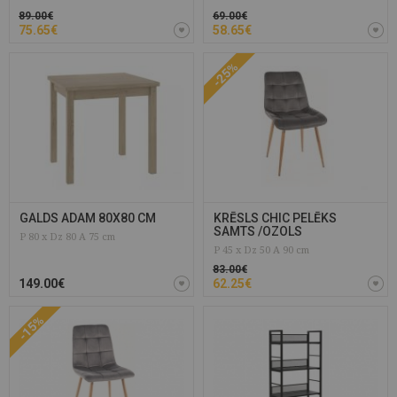
89.00€
69.00€
75.65€
58.65€
-25%
GALDS ADAM 80X80 CM
KRĒSLS CHIC PELĒKS
SAMTS /OZOLS
P 80 x Dz 80 A 75 cm
P 45 x Dz 50 A 90 cm
83.00€
149.00€
62.25€
-15%