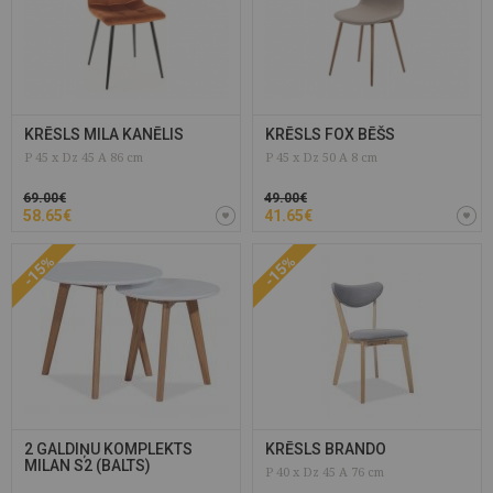
KRĒSLS MILA KANĒLIS
KRĒSLS FOX BĒŠS
P 45 x Dz 45 A 86 cm
P 45 x Dz 50 A 8 cm
69.00€
49.00€
58.65€
41.65€
-15%
-15%
2 GALDIŅU KOMPLEKTS
KRĒSLS BRANDO
MILAN S2 (BALTS)
P 40 x Dz 45 A 76 cm