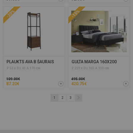
-20%
-15%
PLAUKTS AVA B ŠAURAIS
GULTA MARGA 160X200
P 52 x Dz 41 A 170 cm
P 219 x Dz 165 A 110 cm
109.00€
495.00€
87.20€
420.75€
1
2
3