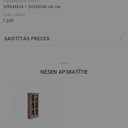
Iepakojuma izmēri
109x44x14 + 202x43x8 cm cm
Paku skaits
2 gab.
SAISTĪTĀS PRECES
NESEN APSKATĪTIE