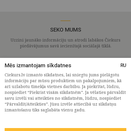
SEKO MUMS
Uzzini jaunāko informāciju un atrodi labākos Čiekurs
piedāvājumus savā iecienītajā sociālajā tīklā.
Mēs izmantojam sīkdatnes
RU
Ciekurs.lv izmanto sīkdatnes, lai sniegtu jums pielāgotu
informāciju par mūsu produktiem un pakalpojumiem, kā
arī uzlabotu tīmekļa vietnes darbību. Ja piekrītat, lūdzu,
nospiediet “Piekrist visām sīkdatnēm”. Ja vēlaties pārvaldīt
savu izvēli vai atteikties no sīkdatnēm, lūdzu, nospiediet
“Pārvaldīt/Atteikties”. Jūsu izvēle attiecībā uz sīkdatņu
PIETEIKTIES MŪSU JAUNUMIEM
izmantošanu tiks saglabāta vienu gadu.