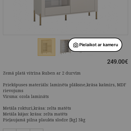
249.00
€
Zemā platā vitrīna Ruben ar 2 durvīm
Priekšpuses materiāls: laminēta plāksne,krāsa kašmirs, MDF
rievojums
Virsma: ozola lamināts
Metāla rokturi,krāsa: zelta matēts
Metāla kājas: krāsa: zelta matēts
Pieļaujamā pilna plaukta slodze [kg] 3kg