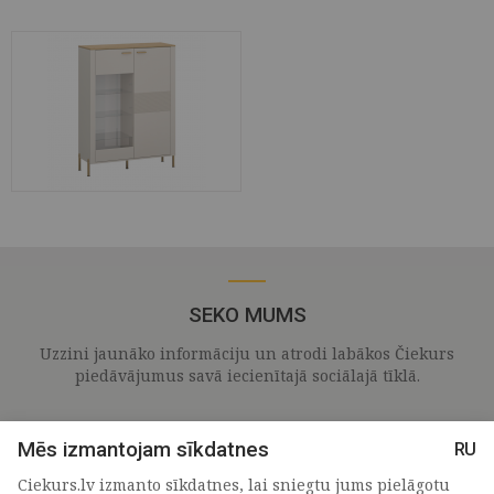
SEKO MUMS
Uzzini jaunāko informāciju un atrodi labākos Čiekurs
piedāvājumus savā iecienītajā sociālajā tīklā.
Mēs izmantojam sīkdatnes
RU
Ciekurs.lv izmanto sīkdatnes, lai sniegtu jums pielāgotu