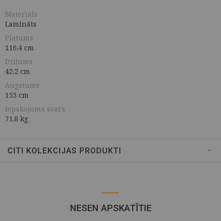
Materiāls
Lamināts
Platums
116.4 cm
Dziļums
42.2 cm
Augstums
153 cm
Iepakojuma svars
71.8 kg
CITI KOLEKCIJAS PRODUKTI
NESEN APSKATĪTIE