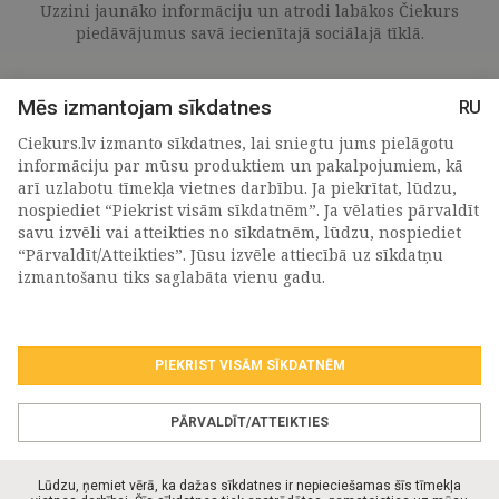
Uzzini jaunāko informāciju un atrodi labākos Čiekurs
piedāvājumus savā iecienītajā sociālajā tīklā.
Mēs izmantojam sīkdatnes
RU
Ciekurs.lv izmanto sīkdatnes, lai sniegtu jums pielāgotu
informāciju par mūsu produktiem un pakalpojumiem, kā
arī uzlabotu tīmekļa vietnes darbību. Ja piekrītat, lūdzu,
nospiediet “Piekrist visām sīkdatnēm”. Ja vēlaties pārvaldīt
savu izvēli vai atteikties no sīkdatnēm, lūdzu, nospiediet
“Pārvaldīt/Atteikties”. Jūsu izvēle attiecībā uz sīkdatņu
PIETEIKTIES MŪSU JAUNUMIEM
izmantošanu tiks saglabāta vienu gadu.
PIEKRIST VISĀM SĪKDATNĒM
Piekrītu personas
datu apstrādes noteikumiem
.
*
PĀRVALDĪT/ATTEIKTIES
Lūdzu, ņemiet vērā, ka dažas sīkdatnes ir nepieciešamas šīs tīmekļa