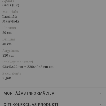
Apdare
Ozols (DK)
Materiāls
Lamināts
Masīvkoks
Platums
80 cm
Dziļums
40 cm
Augstums
220 cm
Iepakojuma izmēri
93x43x22 cm + 226x49x8 cm cm
Paku skaits
2 gab.
MONTĀŽAS INFORMĀCIJA
CITI KOLEKCIJAS PRODUKTI