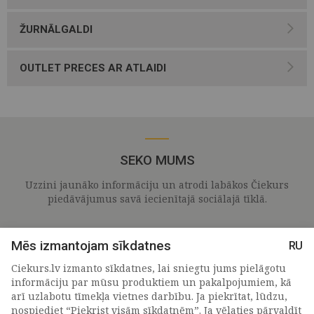
ŽURNĀLGALDI
OUTLET PRECES AR ATLAIDI
SEKO MUMS
Uzzini jaunāko informāciju un atrodi labākos Čiekurs
piedāvājumus savā iecienītajā sociālajā tīklā.
Mēs izmantojam sīkdatnes
RU
Ciekurs.lv izmanto sīkdatnes, lai sniegtu jums pielāgotu
informāciju par mūsu produktiem un pakalpojumiem, kā
arī uzlabotu tīmekļa vietnes darbību. Ja piekrītat, lūdzu,
nospiediet “Piekrist visām sīkdatnēm”. Ja vēlaties pārvaldīt