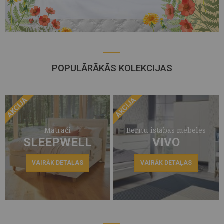
POPULĀRĀKĀS KOLEKCIJAS
AKCIJA
AKCIJA
Matrači
Bērnu istabas mēbeles
SLEEPWELL
VIVO
VAIRĀK DETAĻAS
VAIRĀK DETAĻAS