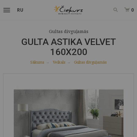
RU
0
Gultas divguļamās
GULTA ASTIKA VELVET
160X200
Sākums
Veikals
Gultas divguļamās