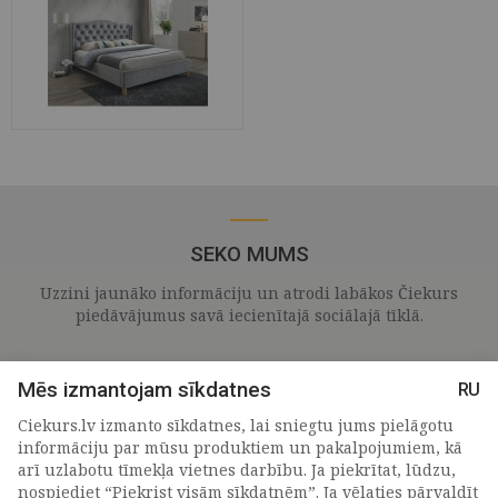
SEKO MUMS
Uzzini jaunāko informāciju un atrodi labākos Čiekurs
piedāvājumus savā iecienītajā sociālajā tīklā.
Mēs izmantojam sīkdatnes
RU
Ciekurs.lv izmanto sīkdatnes, lai sniegtu jums pielāgotu
informāciju par mūsu produktiem un pakalpojumiem, kā
arī uzlabotu tīmekļa vietnes darbību. Ja piekrītat, lūdzu,
nospiediet “Piekrist visām sīkdatnēm”. Ja vēlaties pārvaldīt