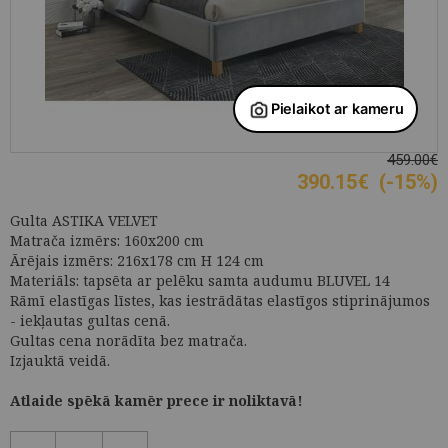
459.00€
390.15
€
(-15%)
Gulta ASTIKA VELVET
Matrača izmērs: 160x200 cm
Ārējais izmērs: 216x178 cm H 124 cm
Materiāls: tapsēta ar pelēku samta audumu BLUVEL 14
Rāmī elastīgas līstes, kas iestrādātas elastīgos stiprinājumos
- iekļautas gultas cenā.
Gultas cena norādīta bez matrača.
Izjauktā veidā.
Atlaide spēkā kamēr prece ir noliktavā!