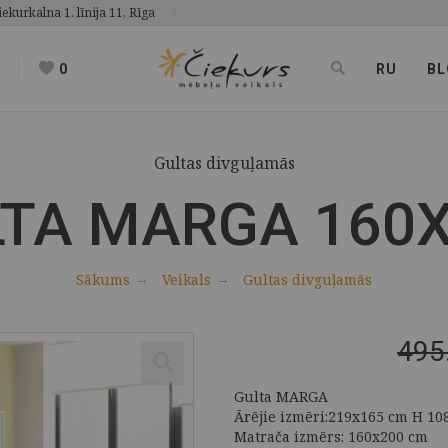
iekurkalna 1. līnija 11, Rīga
0
RU
BL
Gultas divguļamās
TA MARGA 160
Sākums
Veikals
Gultas divguļamās
495
Gulta MARGA
Ārējie izmēri:219x165 cm H 10
Matrača izmērs: 160x200 cm