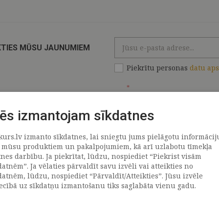
KTIES MŪSU JAUNUMIEM
Piekrītu personas
datu ap
*
ēs izmantojam sīkdatnes
kurs.lv izmanto sīkdatnes, lai sniegtu jums pielāgotu informācij
ATRAČI
PAR MUMS
 mūsu produktiem un pakalpojumiem, kā arī uzlabotu tīmekļa
tnes darbību. Ja piekrītat, lūdzu, nospiediet “Piekrist visām
datnēm”. Ja vēlaties pārvaldīt savu izvēli vai atteikties no
llus
Uzņēmums
datnēm, lūdzu, nospiediet “Pārvaldīt/Atteikties”. Jūsu izvēle
Vēsture
iecībā uz sīkdatņu izmantošanu tiks saglabāta vienu gadu.
emega
Kontakti
TR
Rekvizīti