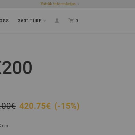
Vairāk informācijas
OGS
360° TŪRE
0
X200
.00€
420.75
€
(-15%)
8 cm