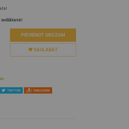
ača!
 noliktavā!
PIEVIENOT GROZAM
SAGLABĀT
as
TWITTER
DRAUGIEM