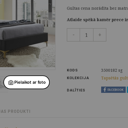
Gultas cena norādīta bez matr
Atlaide spēkā kamēr prece ir
-
+
3500182 sg
KODS
Tapsētās gult
KOLEKCIJA
DALĪTIES
FACEBOOK
JAS PRODUKTI