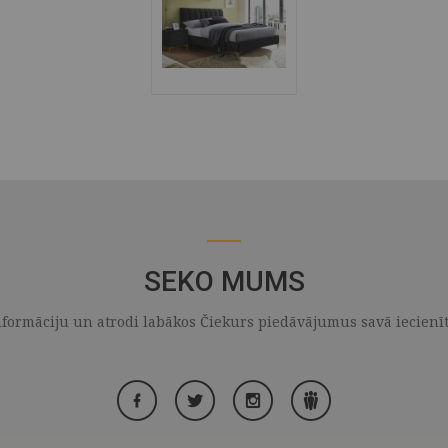
SEKO MUMS
formāciju un atrodi labākos Čiekurs piedāvājumus savā iecienītaj