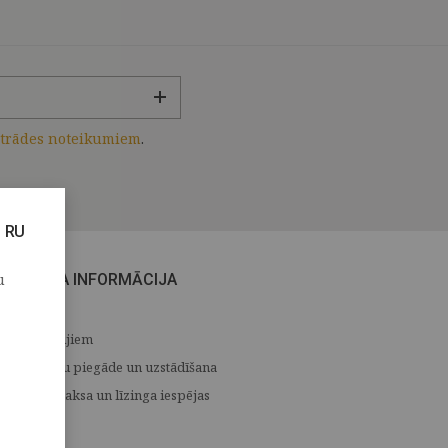
strādes noteikumiem
.
RU
u
CITA INFORMĀCIJA
Medijiem
Preču piegāde un uzstādīšana
Apmaksa un līzinga iespējas