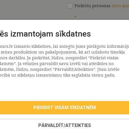
Piekrītu personas
datu ap
*
ēs izmantojam sīkdatnes
kurs.lv izmanto sīkdatnes, lai sniegtu jums pielāgotu informācij
ATRAČI
PAR MUMS
 mūsu produktiem un pakalpojumiem, kā arī uzlabotu tīmekļa
tnes darbību. Ja piekrītat, lūdzu, nospiediet “Piekrist visām
datnēm”. Ja vēlaties pārvaldīt savu izvēli vai atteikties no
llus
Uzņēmums
datnēm, lūdzu, nospiediet “Pārvaldīt/Atteikties”. Jūsu izvēle
Vēsture
iecībā uz sīkdatņu izmantošanu tiks saglabāta vienu gadu.
emega
Kontakti
TR
Rekvizīti
tvija
lija
PIEKRIST VISĀM SĪKDATNĒM
eepwell (Hilding Anders)
roma
PĀRVALDĪT/ATTEIKTIES
oll