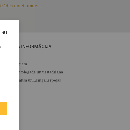
strādes noteikumiem
.
RU
u
CITA INFORMĀCIJA
Medijiem
Preču piegāde un uzstādīšana
Apmaksa un līzinga iespējas