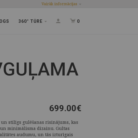
Vairāk informācijas
OGS
360° TŪRE
0
IVGUĻAMA
699.00
€
un stilīgs gulēšanas risinājums, kas
 un minimālisma dizainu. Gultas
valitātes audumu, un tās izturīgais