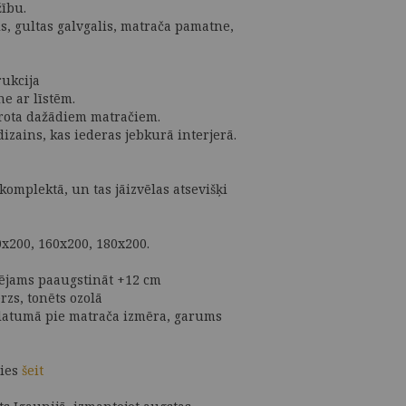
ību.
s, gultas galvgalis, matrača pamatne,
rukcija
e ar līstēm.
rota dažādiem matračiem.
izains, kas iederas jebkurā interjerā.
komplektā, un tas jāizvēlas atsevišķi
0x200, 160x200, 180x200.
pējams paaugstināt +12 cm
rzs, tonēts ozolā
 platumā pie matrača izmēra, garums
ties
šeit