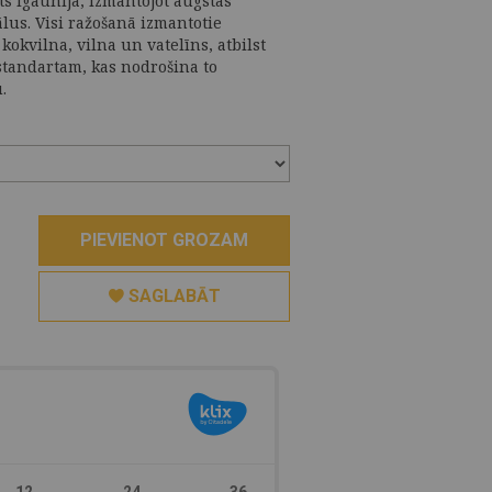
ts Igaunijā, izmantojot augstas
ālus. Visi ražošanā izmantotie
okvilna, vilna un vatelīns, atbilst
standartam, kas nodrošina to
.
PIEVIENOT GROZAM
SAGLABĀT