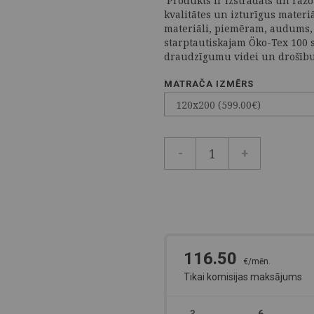
Produkts ir izstrādāts un ražo
kvalitātes un izturīgus materi
materiāli, piemēram, audums, k
starptautiskajam Öko-Tex 100 
draudzīgumu videi un drošību
MATRAČA IZMĒRS
-
+