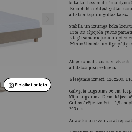
koka karkass nodrošina ilgmūž
Komplektā ietilpst gultas rāmi
atbalsta kāja un gultas kājas.
Stabila un izturīga koka konst
Ērta un elpojoša gultas pamatn
Viegli samontējama un piemē
Minimālistisks un ilgtspējīgs d
Atsperu matracis nav iekļauts 
atbilstoši jūsu vēlmēm.
Pieejamie izmēri: 120x200, 14
Galvgaļa augstums 96 cm, ies
Kāju augstums 12 cm, kājas: bē
Gultas ārējie izmēri: +2,5 cm
205 cm
Ar audumu izvēli varat iepazī