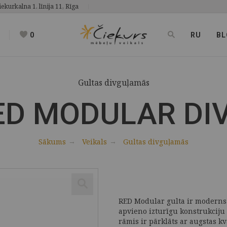
iekurkalna 1. līnija 11, Rīga
0
RU
BL
Gultas divguļamās
ED MODULAR D
Sākums
Veikals
Gultas divguļamās
RED Modular gulta ir moderns 
apvieno izturīgu konstrukciju
rāmis ir pārklāts ar augstas k