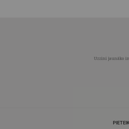
Uzzini jaunāko in
PIETEI