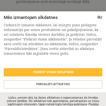
piedāvājumus savā iecienītajā sociālajā tīklā.
Mēs izmantojam sīkdatnes
RU
Ciekurs.lv izmanto sīkdatnes, lai sniegtu jums pielāgotu
informāciju par mūsu produktiem un pakalpojumiem, kā
arī uzlabotu tīmekļa vietnes darbību. Ja piekrītat, lūdzu,
nospiediet “Piekrist visām sīkdatnēm”. Ja vēlaties pārvaldīt
savu izvēli vai atteikties no sīkdatnēm, lūdzu, nospiediet
“Pārvaldīt/Atteikties”. Jūsu izvēle attiecībā uz sīkdatņu
PIETEIKTIES MŪSU JAUNUMIEM
izmantošanu tiks saglabāta vienu gadu.
PIEKRIST VISĀM SĪKDATNĒM
Piekrītu personas
datu apstrādes noteikumiem
.
*
PĀRVALDĪT/ATTEIKTIES
Lūdzu, ņemiet vērā, ka dažas sīkdatnes ir nepieciešamas šīs tīmekļa
vietnes darbībai. Šīs sīkdatnes tiek apstrādātas, pamatojoties uz mūsu
leģitīmajām interesēm, tāpēc netiek lūgta lietotāja piekrišana. Plašāka
© Ciekurs.lv 2026. Visas tiesības aizsargātas.