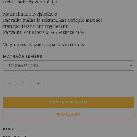
izcilu matrača ventilāciju.
Matracim ir rāvējslēdzējs.
Pārvalka malās ir rokturi, kas atvieglo matrača
transportēšanu un apgriešanu.
Pārvalks: Poliesters 60% / Viskoze 40%
Viegli pārvadājams, iepakots sarullēts.
MATRAČA IZMĒRS
-
+
PIEVIENOT GROZAM
SAGLABĀT
KODS