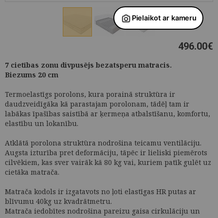
496.00
€
7 cietības zonu divpusējs bezatsperu matracis.
Biezums 20 cm
Termoelastīgs porolons, kura porainā struktūra ir
daudzveidīgāka kā parastajam porolonam, tādēļ tam ir
labākas īpašības saistībā ar ķermeņa atbalstīšanu, komfortu,
elastību un lokanību.
Atklātā porolona struktūra nodrošina teicamu ventilāciju.
Augsta izturība pret deformāciju, tāpēc ir lieliski piemērots
cilvēkiem, kas sver vairāk kā 80 kg vai, kuriem patīk gulēt uz
cietāka matrača.
Matrača kodols ir izgatavots no ļoti elastīgas HR putas ar
blīvumu 40kg uz kvadrātmetru.
Matrača iedobītes nodrošina pareizu gaisa cirkulāciju un