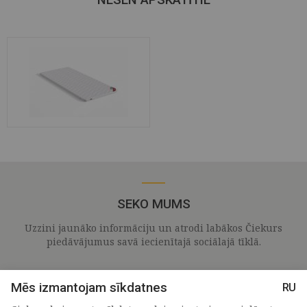
NESEN APSKATĪTIE
SEKO MUMS
Uzzini jaunāko informāciju un atrodi labākos Čiekurs
piedāvājumus savā iecienītajā sociālajā tīklā.
Mēs izmantojam sīkdatnes
RU