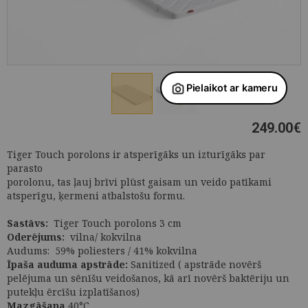
249.00
€
Tiger Touch porolons ir atsperīgāks un izturīgāks par
parasto
porolonu, tas ļauj brīvi plūst gaisam un veido patīkami
atsperīgu, ķermeni atbalstošu formu.
Sastāvs:
Tiger Touch porolons 3 cm
Oderējums:
vilna/ kokvilna
Audums: 59% poliesters / 41% kokvilna
Īpaša auduma apstrāde:
Sanitized ( apstrāde novērš
pelējuma un sēnīšu veidošanos, kā arī novērš baktēriju un
putekļu ērcīšu izplatīšanos)
Mazgāšana
40°C