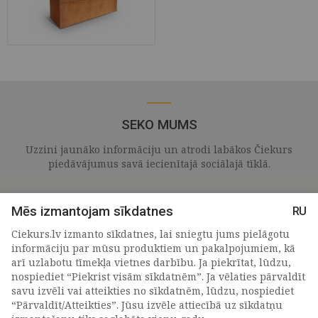
SEKO MUMS
Uzzini jaunāko informāciju un atrodi labākos Čiekurs
piedāvājumus savā iecienītajā sociālajā tīklā.
Mēs izmantojam sīkdatnes
RU
Ciekurs.lv izmanto sīkdatnes, lai sniegtu jums pielāgotu
informāciju par mūsu produktiem un pakalpojumiem, kā
arī uzlabotu tīmekļa vietnes darbību. Ja piekrītat, lūdzu,
nospiediet “Piekrist visām sīkdatnēm”. Ja vēlaties pārvaldīt
savu izvēli vai atteikties no sīkdatnēm, lūdzu, nospiediet
“Pārvaldīt/Atteikties”. Jūsu izvēle attiecībā uz sīkdatņu
PIETEIKTIES MŪSU JAUNUMIEM