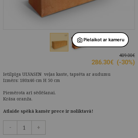
409.00€
286.30
€
(-30%)
Ietilpīga ULVASEN veļas kaste, tapsēta ar audumu
Izmērs: 180x46 cm H 50 cm
Piemērota arī sēdēšanai.
Krāsa oranža.
Atlaide spēkā kamēr prece ir noliktavā!
-
+