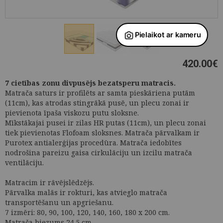
420.00
€
7 cietības zonu divpusējs bezatsperu matracis.
Matrača saturs ir profilēts ar samta pieskāriena putām
(11cm), kas atrodas stingrākā pusē, un plecu zonai ir
pievienota īpaša viskozu putu sloksne.
Mīkstākajai pusei ir zilas HR putas (11cm), un plecu zonai
tiek pievienotas Flofoam sloksnes. Matrača pārvalkam ir
Purotex antialerģijas procedūra. Matrača iedobītes
nodrošina pareizu gaisa cirkulāciju un izcilu matrača
ventilāciju.
Matracim ir rāvējslēdzējs.
Pārvalka malās ir rokturi, kas atvieglo matrača
transportēšanu un apgriešanu.
7 izmēri: 80, 90, 100, 120, 140, 160, 180 x 200 cm.
Matrača biezums 24.5 cm