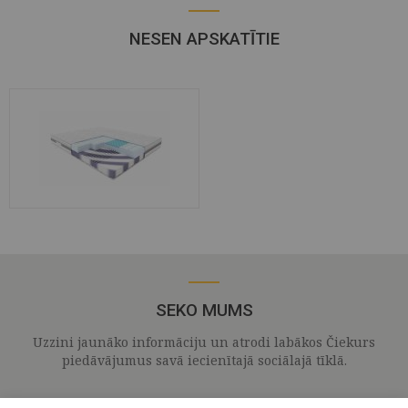
NESEN APSKATĪTIE
SEKO MUMS
Uzzini jaunāko informāciju un atrodi labākos Čiekurs
piedāvājumus savā iecienītajā sociālajā tīklā.