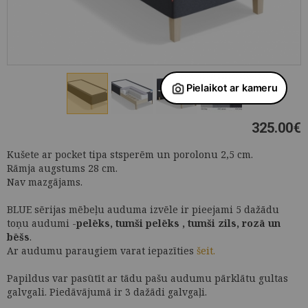
325.00
€
Kušete ar pocket tipa stsperēm un porolonu 2,5 cm.
Rāmja augstums 28 cm.
Nav mazgājams.
BLUE sērijas mēbeļu auduma izvēle ir pieejami 5 dažādu
toņu audumi -
pelēks, tumši pelēks , tumši zils, rozā un
bēšs
.
Ar audumu paraugiem varat iepazīties
šeit.
Papildus var pasūtīt ar tādu pašu audumu pārklātu gultas
galvgali. Piedāvājumā ir 3 dažādi galvgaļi.