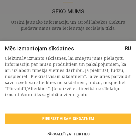
SEKO MUMS
Uzzini jaunāko informāciju un atrodi labākos Čiekurs
piedāvājumus savā iecienītajā sociālajā tīklā.
Mēs izmantojam sīkdatnes
RU
Ciekurs.lv izmanto sīkdatnes, lai sniegtu jums pielāgotu
informāciju par mūsu produktiem un pakalpojumiem, kā
arī uzlabotu tīmekļa vietnes darbību. Ja piekrītat, lūdzu,
nospiediet “Piekrist visām sīkdatnēm”. Ja vēlaties pārvaldīt
savu izvēli vai atteikties no sīkdatnēm, lūdzu, nospiediet
“Pārvaldīt/Atteikties”. Jūsu izvēle attiecībā uz sīkdatņu
PIETEIKTIES MŪSU JAUNUMIEM
izmantošanu tiks saglabāta vienu gadu.
PIEKRIST VISĀM SĪKDATNĒM
Piekrītu personas
datu apstrādes noteikumiem
.
*
PĀRVALDĪT/ATTEIKTIES