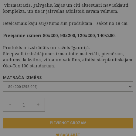
virsmatracis, galvgalis, kājas un citi aksesuāri nav iekļauti
komplektā, un tie ir jāizvēlas atbilstoši savām vēlmēm.
Ieteicamais kāju augstums šim produktam - sākot no 18 cm.
Pieejamie izmēri 80x200, 90x200, 120x200, 140x200.
Produkts ir izstrādāts un ražots Igaunijā.
Sleepwell izstrādājumos izmantotie materiāli, piemēram,
audums, kokvilna, vilna un vatelīns, atbilst starptautiskajam
Öko-Tex 100 standartam
.
MATRAČA IZMĒRS
-
+
PIEVIENOT GROZAM
SAGLABĀT