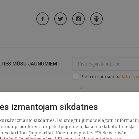
KTIES MŪSU JAUNUMIEM
Piekrītu personas
datu ap
*
ēs izmantojam sīkdatnes
kurs.lv izmanto sīkdatnes, lai sniegtu jums pielāgotu informācij
ATRAČI
PAR MUMS
 mūsu produktiem un pakalpojumiem, kā arī uzlabotu tīmekļa
tnes darbību. Ja piekrītat, lūdzu, nospiediet “Piekrist visām
datnēm”. Ja vēlaties pārvaldīt savu izvēli vai atteikties no
llus
Uzņēmums