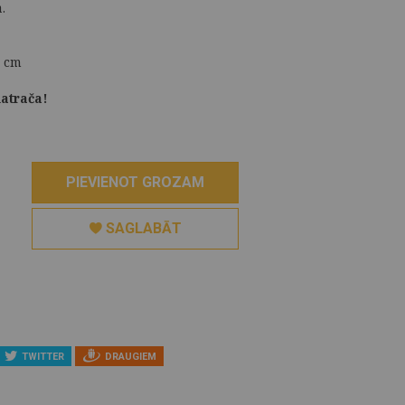
.
2 cm
atrača!
PIEVIENOT GROZAM
SAGLABĀT
TWITTER
DRAUGIEM