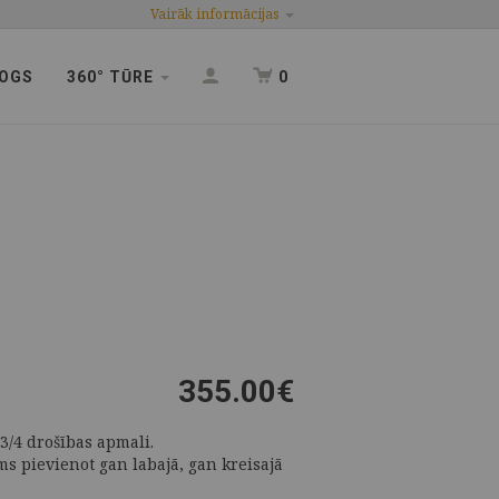
Vairāk informācijas
OGS
360° TŪRE
0
1
355.00
€
3/4 drošības apmali.
s pievienot gan labajā, gan kreisajā