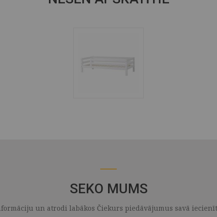
SEKO MUMS
formāciju un atrodi labākos Čiekurs piedāvājumus savā iecienītaj