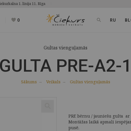
iekurkalna 1. līnija 11, Rīga
0
RU
BL
Gultas vienguļamās
GULTA PRE-A2-
Sākums
Veikals
Gultas vienguļamās
PRE bērnu / jauniešu gulta ar 
Montāžas laikā apmali iespējam
pusē.