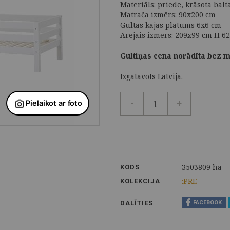
Materiāls: priede, krāsota balta
Matrača izmērs: 90x200 cm
Gultas kājas platums 6x6 cm
Ārējais izmērs: 209x99 cm H 6
Gultiņas cena norādīta bez m
Izgatavots Latvijā.
-
+
3503809 ha
KODS
:PRE
KOLEKCIJA
DALĪTIES
FACEBOOK