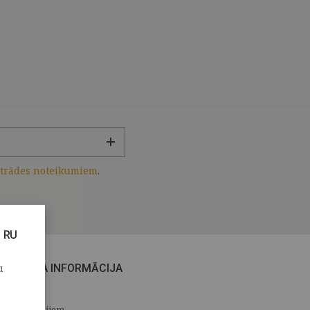
strādes noteikumiem
.
RU
u
CITA INFORMĀCIJA
Medijiem