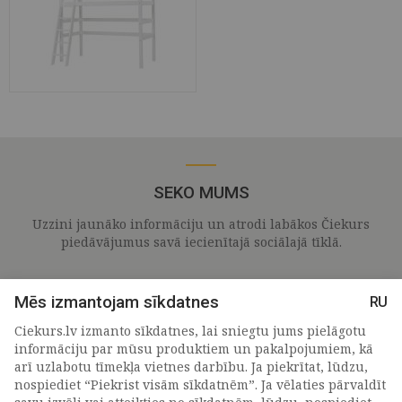
SEKO MUMS
Uzzini jaunāko informāciju un atrodi labākos Čiekurs
piedāvājumus savā iecienītajā sociālajā tīklā.
Mēs izmantojam sīkdatnes
RU
Ciekurs.lv izmanto sīkdatnes, lai sniegtu jums pielāgotu
informāciju par mūsu produktiem un pakalpojumiem, kā
arī uzlabotu tīmekļa vietnes darbību. Ja piekrītat, lūdzu,
nospiediet “Piekrist visām sīkdatnēm”. Ja vēlaties pārvaldīt