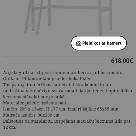
618.00
€
Augstā gulta ar slīpām kāpnēm un bērnu gultas apmali.
Gulta ar 14 laminētām priedes koka līstēm.
Tās paaugstina ērtības, sniedz labāku komfortu un
nodrošina vienmērīgu svara sadali, ļaujot ieņemt optimālāko
ķermeņa stāvokli miega laikā.
Materiāls: priede, krāsota balta.
Izmērs: 209 x 134cm H 177 cm, Izmēri kājām: 65x65 mm
Matrača izmērs: 90x200 cm
Balstoties uz standartu, iespējams matraču biezums līdz pat
12 cm.