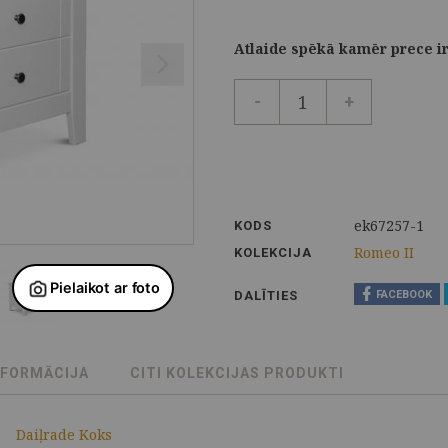
Atlaide spēkā kamēr prece ir
-
+
ek67257-1
KODS
Romeo II
KOLEKCIJA
DALĪTIES
FACEBOOK
NFORMĀCIJA
CITI KOLEKCIJAS PRODUKTI
Daiļrade Koks