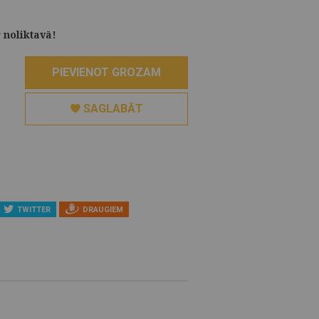
 noliktavā!
PIEVIENOT GROZAM
SAGLABĀT
TWITTER
DRAUGIEM