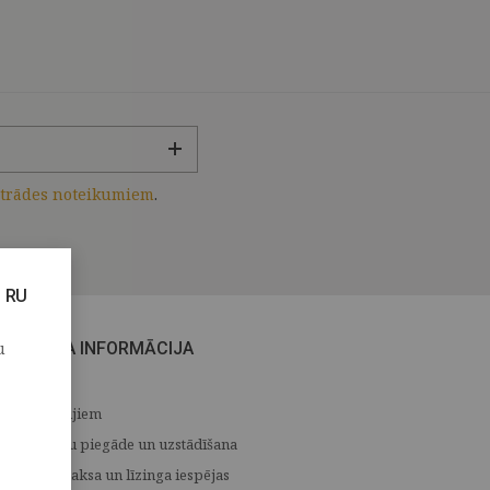
strādes noteikumiem
.
RU
u
CITA INFORMĀCIJA
Medijiem
Preču piegāde un uzstādīšana
Apmaksa un līzinga iespējas