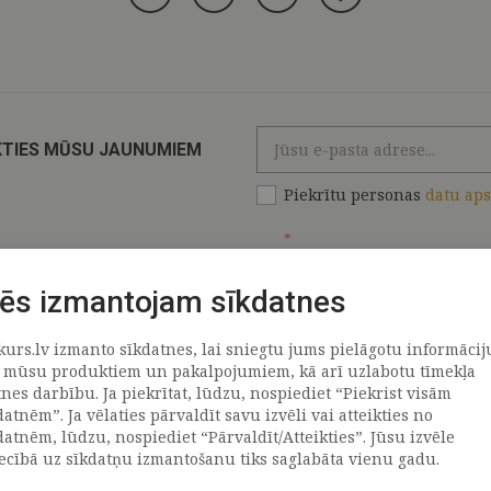
KTIES MŪSU JAUNUMIEM
Piekrītu personas
datu ap
*
ēs izmantojam sīkdatnes
kurs.lv izmanto sīkdatnes, lai sniegtu jums pielāgotu informācij
ATRAČI
PAR MUMS
 mūsu produktiem un pakalpojumiem, kā arī uzlabotu tīmekļa
tnes darbību. Ja piekrītat, lūdzu, nospiediet “Piekrist visām
datnēm”. Ja vēlaties pārvaldīt savu izvēli vai atteikties no
llus
Uzņēmums
datnēm, lūdzu, nospiediet “Pārvaldīt/Atteikties”. Jūsu izvēle
Vēsture
iecībā uz sīkdatņu izmantošanu tiks saglabāta vienu gadu.
emega
Kontakti