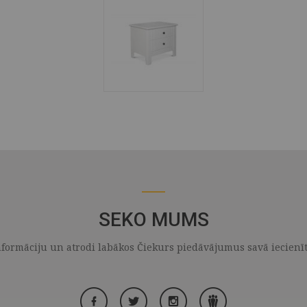
SEKO MUMS
formāciju un atrodi labākos Čiekurs piedāvājumus savā iecienītaj