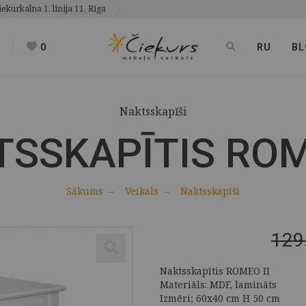
iekurkalna 1. līnija 11, Rīga
0
RU
BL
Naktsskapīši
SSKAPĪTIS ROM
Sākums
Veikals
Naktsskapīši
129
Naktsskapītis ROMEO II
Materiāls: MDF, lamināts
Izmēri; 60x40 cm H 50 cm