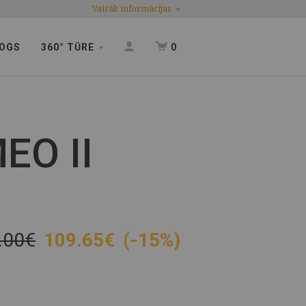
Vairāk informācijas
OGS
360° TŪRE
0
EO II
.00€
109.65
€
(-15%)