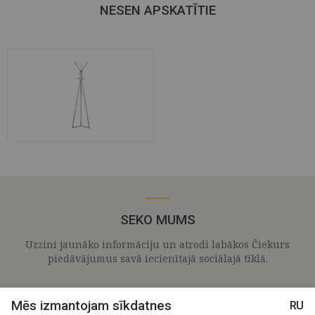
NESEN APSKATĪTIE
SEKO MUMS
Uzzini jaunāko informāciju un atrodi labākos Čiekurs
piedāvājumus savā iecienītajā sociālajā tīklā.
Mēs izmantojam sīkdatnes
RU