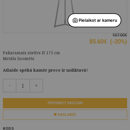
107.00€
85.60
€
(-20%)
Pakaramais statīvs H 175 cm
Metāls hromēts
Atlaide spēkā kamēr prece ir noliktavā!
-
+
PIEVIENOT GROZAM
SAGLABĀT
KODS