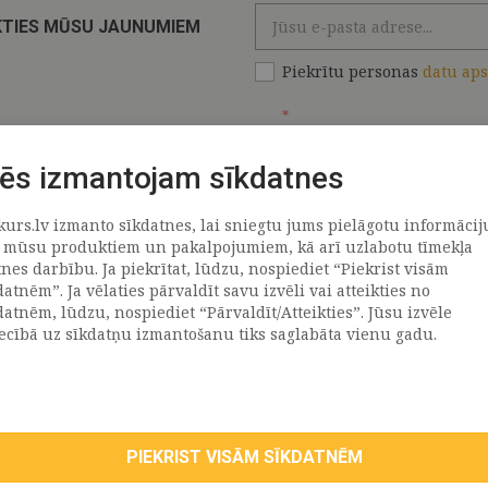
KTIES MŪSU JAUNUMIEM
Piekrītu personas
datu ap
*
ēs izmantojam sīkdatnes
kurs.lv izmanto sīkdatnes, lai sniegtu jums pielāgotu informācij
ATRAČI
PAR MUMS
 mūsu produktiem un pakalpojumiem, kā arī uzlabotu tīmekļa
tnes darbību. Ja piekrītat, lūdzu, nospiediet “Piekrist visām
datnēm”. Ja vēlaties pārvaldīt savu izvēli vai atteikties no
llus
Uzņēmums
datnēm, lūdzu, nospiediet “Pārvaldīt/Atteikties”. Jūsu izvēle
Vēsture
iecībā uz sīkdatņu izmantošanu tiks saglabāta vienu gadu.
emega
Kontakti
TR
Rekvizīti
tvija
lija
PIEKRIST VISĀM SĪKDATNĒM
eepwell (Hilding Anders)