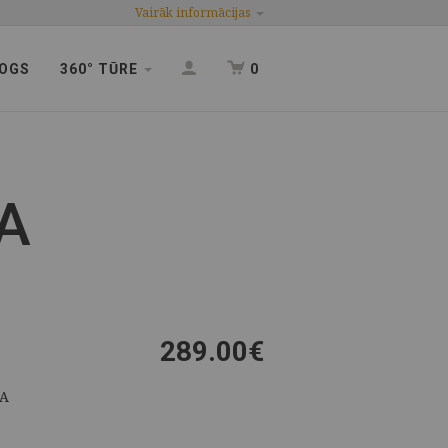
Vairāk informācijas
OGS
360° TŪRE
0
A
289.00
€
TA