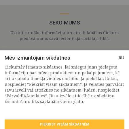
SEKO MUMS
Uzzini jaunāko informāciju un atrodi labākos Čiekurs
piedāvājumus savā iecienītajā sociālajā tīklā.
Mēs izmantojam sīkdatnes
RU
Ciekurs.lv izmanto sīkdatnes, lai sniegtu jums pielāgotu
informāciju par mūsu produktiem un pakalpojumiem, kā
arī uzlabotu tīmekļa vietnes darbību. Ja piekrītat, lūdzu,
nospiediet “Piekrist visām sīkdatnēm”. Ja vēlaties pārvaldīt
savu izvēli vai atteikties no sīkdatnēm, lūdzu, nospiediet
“Pārvaldīt/Atteikties”. Jūsu izvēle attiecībā uz sīkdatņu
PIETEIKTIES MŪSU JAUNUMIEM
izmantošanu tiks saglabāta vienu gadu.
PIEKRIST VISĀM SĪKDATNĒM
Piekrītu personas
datu apstrādes noteikumiem
.