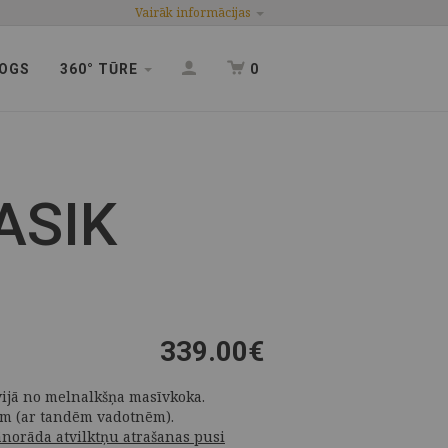
Vairāk informācijas
OGS
360° TŪRE
0
ASIK
339.00
€
vijā no melnalkšņa masīvkoka.
nēm (ar tandēm vadotnēm).
jānorāda atvilktņu atrašanas pusi