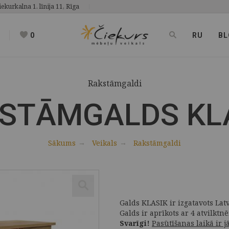
iekurkalna 1. līnija 11, Rīga
0
RU
BL
Rakstāmgaldi
STĀMGALDS KL
Sākums
Veikals
Rakstāmgaldi
Galds KLASIK ir izgatavots Lat
Galds ir aprīkots ar 4 atvilkt
Svarīgi!
Pasūtīšanas laikā ir 