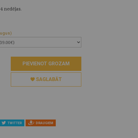
 4 nedēļas.
augus)
PIEVIENOT GROZAM
SAGLABĀT
TWITTER
DRAUGIEM