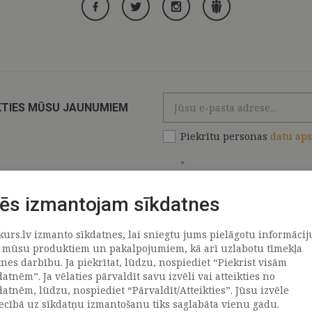
KTIES MŪSU JAUNUMIEM
Piekrītu personas
datu ap
*
ēs izmantojam sīkdatnes
kurs.lv izmanto sīkdatnes, lai sniegtu jums pielāgotu informācij
ATRAČI
PAR MUMS
 mūsu produktiem un pakalpojumiem, kā arī uzlabotu tīmekļa
tnes darbību. Ja piekrītat, lūdzu, nospiediet “Piekrist visām
datnēm”. Ja vēlaties pārvaldīt savu izvēli vai atteikties no
llus
Uzņēmums
datnēm, lūdzu, nospiediet “Pārvaldīt/Atteikties”. Jūsu izvēle
Vēsture
iecībā uz sīkdatņu izmantošanu tiks saglabāta vienu gadu.