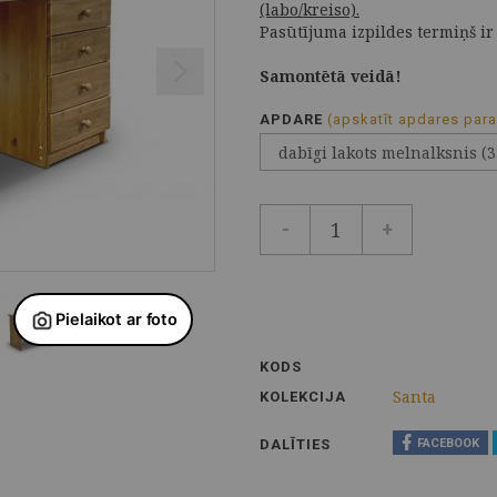
(labo/kreiso).
Pasūtījuma izpildes termiņš ir
Samontētā veidā!
APDARE
(apskatīt apdares par
-
+
KODS
Santa
KOLEKCIJA
DALĪTIES
FACEBOOK