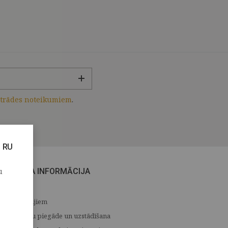
strādes noteikumiem
.
RU
u
CITA INFORMĀCIJA
Medijiem
Preču piegāde un uzstādīšana