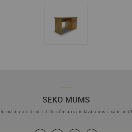
SEKO MUMS
formāciju un atrodi labākos Čiekurs piedāvājumus savā iecienītaj