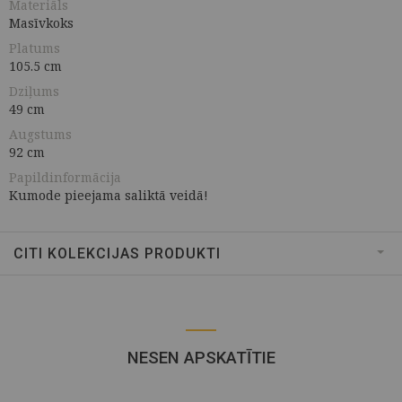
Materiāls
Masīvkoks
Platums
105.5 cm
Dziļums
49 cm
Augstums
92 cm
Papildinformācija
Kumode pieejama saliktā veidā!
CITI KOLEKCIJAS PRODUKTI
NESEN APSKATĪTIE