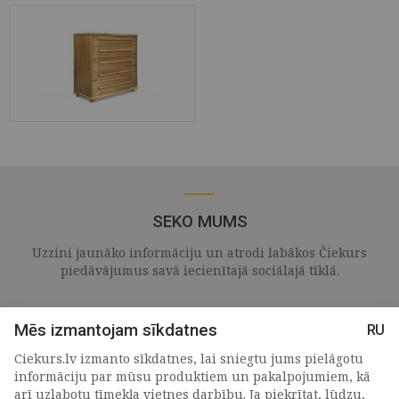
SEKO MUMS
Uzzini jaunāko informāciju un atrodi labākos Čiekurs
piedāvājumus savā iecienītajā sociālajā tīklā.
Mēs izmantojam sīkdatnes
RU
Ciekurs.lv izmanto sīkdatnes, lai sniegtu jums pielāgotu
informāciju par mūsu produktiem un pakalpojumiem, kā
arī uzlabotu tīmekļa vietnes darbību. Ja piekrītat, lūdzu,